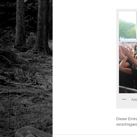
Amp
Dieser Eint
verschlagwor