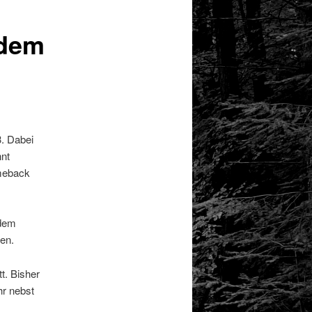
 dem
3. Dabei
nnt
meback
 dem
ren.
t. Bisher
hr nebst