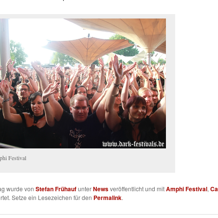
hi Festival
rag wurde von
Stefan Frühauf
unter
News
veröffentlicht und mit
Amphi Festival
,
Ca
tet. Setze ein Lesezeichen für den
Permalink
.