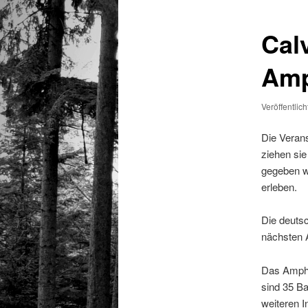
Cal
Amp
Veröffentlic
Die Verans
ziehen si
gegeben w
erleben.
Die deutsc
nächsten A
Das Amphi 
sind 35 Ba
weiteren I