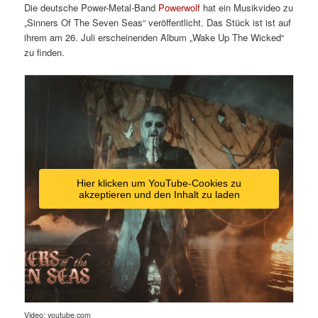
Die deutsche Power-Metal-Band
Powerwolf
hat ein Musikvideo zu
„Sinners Of The Seven Seas“ veröffentlicht. Das Stück ist ist auf
ihrem am 26. Juli erscheinenden Album „Wake Up The Wicked“
zu finden.
Hier klicken um YouTube-Cookies zu
akzeptieren und den Inhalt zu laden
Video: youtube.com