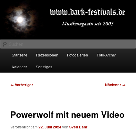
Zum
Musikmagazin seit 2005
primären
Inhalt
springen
DARK-FESTIVALS.DE
Suchen
Hauptmenü
Startseite
Rezensionen
Fotogalerien
Foto-Archiv
Kalender
Sonstiges
Beitragsnavigation
←
Vorheriger
Nächster
→
Powerwolf mit neuem Video
Veröffentlicht am
22. Juni 2024
von
Sven Bähr