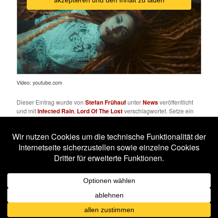
akzeptieren und den Inhalt zu laden
Video: youtube.com
Dieser Eintrag wurde von
Stefan Frühauf
unter
News
veröffentlicht
und mit
Infected Rain
,
Lord Of The Lost
verschlagwortet. Setze ein
Lesezeichen für den
Permalink
.
Impressum
Datenschutzerklärung
Stolz präsentiert von WordPress