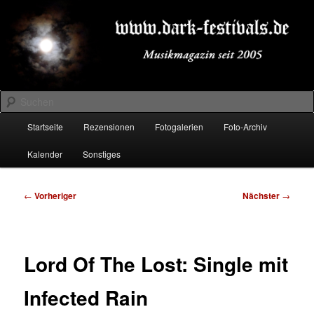
Zum
Musikmagazin seit 2005
primären
Inhalt
springen
DARK-FESTIVALS.DE
Suchen
Hauptmenü
Startseite
Rezensionen
Fotogalerien
Foto-Archiv
Kalender
Sonstiges
Beitragsnavigation
←
Vorheriger
Nächster
→
Lord Of The Lost: Single mit
Infected Rain