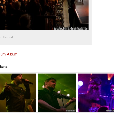
t! Festival
 zum Album
stanz