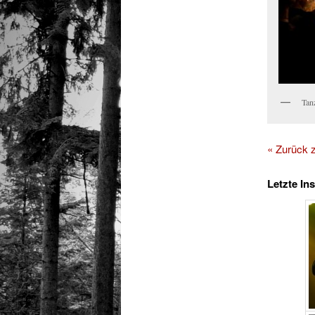
Tanz
« Zurück
Letzte In