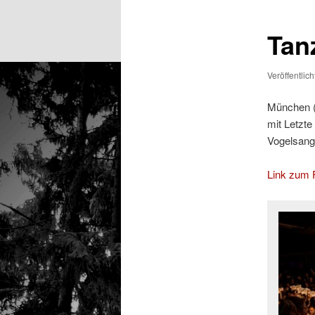
Tanz
Veröffentlic
München (
mit Letzte
Vogelsang
Link zum F