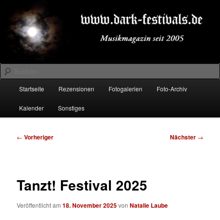
Zum
Musikmagazin seit 2005
primären
Inhalt
springen
DARK-FESTIVALS.DE
Suchen
Hauptmenü
Startseite
Rezensionen
Fotogalerien
Foto-Archiv
Kalender
Sonstiges
Beitragsnavigation
←
Vorheriger
Nächster
→
Tanzt! Festival 2025
Veröffentlicht am
18. November 2025
von
Natalie Laube