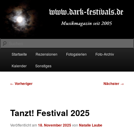
Zum
Musikmagazin seit 2005
primären
Inhalt
springen
DARK-FESTIVALS.DE
Suchen
Hauptmenü
Startseite
Rezensionen
Fotogalerien
Foto-Archiv
Kalender
Sonstiges
Beitragsnavigation
←
Vorheriger
Nächster
→
Tanzt! Festival 2025
Veröffentlicht am
18. November 2025
von
Natalie Laube