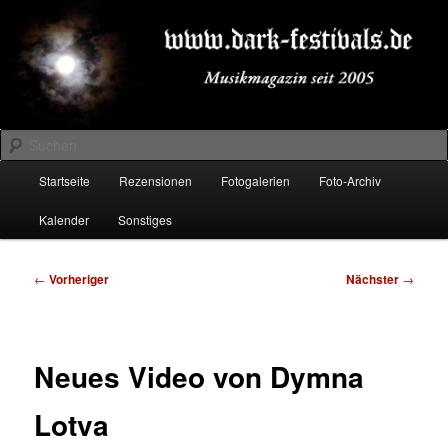
Zum
Musikmagazin seit 2005
primären
Inhalt
springen
DARK-FESTIVALS.DE
Suchen
Hauptmenü
Startseite
Rezensionen
Fotogalerien
Foto-Archiv
Kalender
Sonstiges
Beitragsnavigation
←
Vorheriger
Nächster
→
Neues Video von Dymna
Lotva