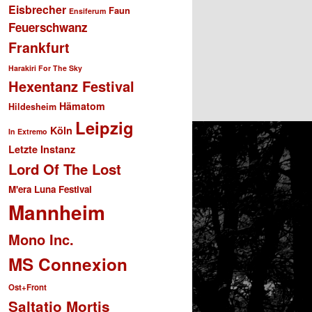
Eisbrecher
Faun
Ensiferum
Feuerschwanz
Frankfurt
Harakiri For The Sky
Hexentanz Festival
Hämatom
Hildesheim
Leipzig
Köln
In Extremo
Letzte Instanz
Lord Of The Lost
M'era Luna Festival
Mannheim
Mono Inc.
MS Connexion
Ost+Front
Saltatio Mortis