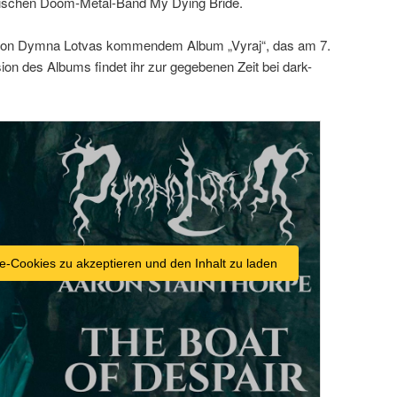
itischen Doom-Metal-Band My Dying Bride.
il von Dymna Lotvas kommendem Album „Vyraj“, das am 7.
on des Albums findet ihr zur gegebenen Zeit bei dark-
e-Cookies zu akzeptieren und den Inhalt zu laden