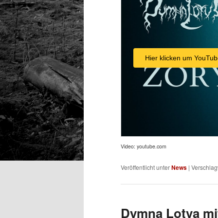
Hier klicken um YouTub
Video: youtube.com
Veröffentlicht unter
News
|
Verschlag
Dymna Lotva mit