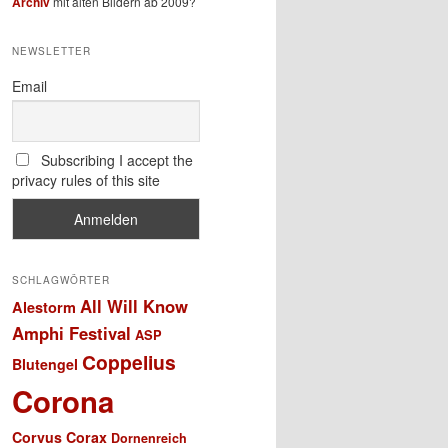
Archiv
mit alten Bildern ab 2009?
NEWSLETTER
Email
Subscribing I accept the
privacy rules of this site
SCHLAGWÖRTER
All Will Know
Alestorm
Amphi Festival
ASP
Coppelius
Blutengel
Corona
Corvus Corax
Dornenreich