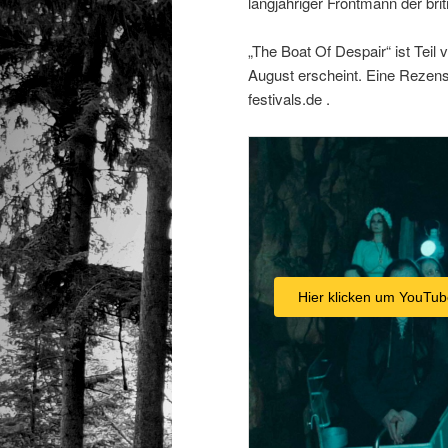
langjähriger Frontmann der br
„The Boat Of Despair“ ist Te
August erscheint. Eine Rezensi
festivals.de .
Hier klicken um YouTub