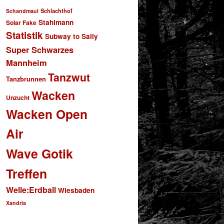
Schlachthof
Schandmaul
Stahlmann
Solar Fake
Statistik
Subway to Sally
Super Schwarzes
Mannheim
Tanzwut
Tanzbrunnen
Wacken
Unzucht
Wacken Open
Air
Wave Gotik
Treffen
Welle:Erdball
Wiesbaden
Xandria