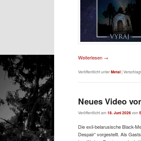
Weiterlesen
→
Veröffentlicht unter
Metal
|
Verschlagw
Neues Video vo
Veröffentlicht am
18. Juni 2026
von
S
Die exil-belarusische Black-M
Despair“ vorgestellt. Als Gast