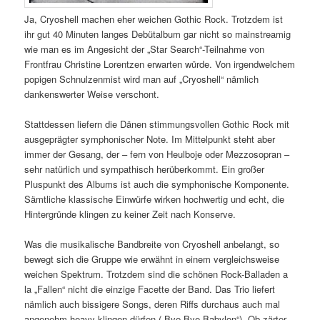
Ja, Cryoshell machen eher weichen Gothic Rock. Trotzdem ist
ihr gut 40 Minuten langes Debütalbum gar nicht so mainstreamig
wie man es im Angesicht der „Star Search“-Teilnahme von
Frontfrau Christine Lorentzen erwarten würde. Von irgendwelchem
popigen Schnulzenmist wird man auf „Cryoshell“ nämlich
dankenswerter Weise verschont.
Stattdessen liefern die Dänen stimmungsvollen Gothic Rock mit
ausgeprägter symphonischer Note. Im Mittelpunkt steht aber
immer der Gesang, der – fern von Heulboje oder Mezzosopran –
sehr natürlich und sympathisch herüberkommt. Ein großer
Pluspunkt des Albums ist auch die symphonische Komponente.
Sämtliche klassische Einwürfe wirken hochwertig und echt, die
Hintergründe klingen zu keiner Zeit nach Konserve.
Was die musikalische Bandbreite von Cryoshell anbelangt, so
bewegt sich die Gruppe wie erwähnt in einem vergleichsweise
weichen Spektrum. Trotzdem sind die schönen Rock-Balladen a
la „Fallen“ nicht die einzige Facette der Band. Das Trio liefert
nämlich auch bissigere Songs, deren Riffs durchaus auch mal
angenehm heavy klingen dürfen („Bye Bye Babylon“). Ob zärter