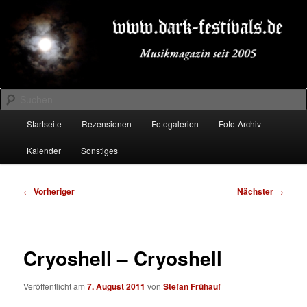
Zum
Musikmagazin seit 2005
primären
Inhalt
springen
DARK-FESTIVALS.DE
Suchen
Hauptmenü
Startseite
Rezensionen
Fotogalerien
Foto-Archiv
Kalender
Sonstiges
Beitragsnavigation
←
Vorheriger
Nächster
→
Cryoshell – Cryoshell
Veröffentlicht am
7. August 2011
von
Stefan Frühauf