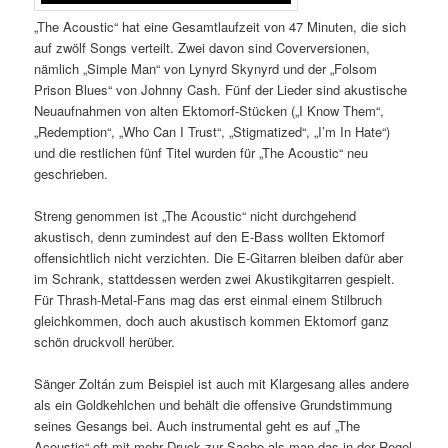
„The Acoustic“ hat eine Gesamtlaufzeit von 47 Minuten, die sich
auf zwölf Songs verteilt. Zwei davon sind Coverversionen,
nämlich „Simple Man“ von Lynyrd Skynyrd und der „Folsom
Prison Blues“ von Johnny Cash. Fünf der Lieder sind akustische
Neuaufnahmen von alten Ektomorf-Stücken („I Know Them“,
„Redemption“, „Who Can I Trust“, „Stigmatized“, „I’m In Hate“)
und die restlichen fünf Titel wurden für „The Acoustic“ neu
geschrieben.
Streng genommen ist „The Acoustic“ nicht durchgehend
akustisch, denn zumindest auf den E-Bass wollten Ektomorf
offensichtlich nicht verzichten. Die E-Gitarren bleiben dafür aber
im Schrank, stattdessen werden zwei Akustikgitarren gespielt.
Für Thrash-Metal-Fans mag das erst einmal einem Stilbruch
gleichkommen, doch auch akustisch kommen Ektomorf ganz
schön druckvoll herüber.
Sänger Zoltán zum Beispiel ist auch mit Klargesang alles andere
als ein Goldkehlchen und behält die offensive Grundstimmung
seines Gesangs bei. Auch instrumental geht es auf „The
Acoustic“ oft mit mehr Druck zur Sache als man das in der Regel