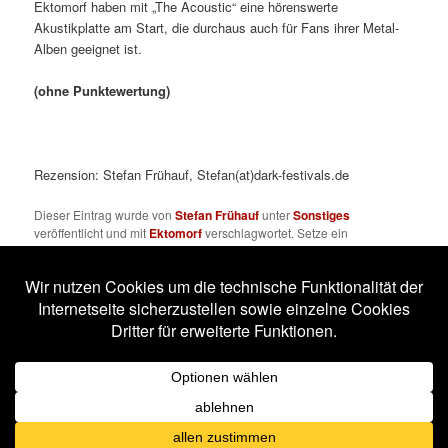
Ektomorf haben mit „The Acoustic“ eine hörenswerte
Akustikplatte am Start, die durchaus auch für Fans ihrer Metal-
Alben geeignet ist.
(ohne Punktewertung)
Rezension: Stefan Frühauf, Stefan(at)dark-festivals.de
Dieser Eintrag wurde von
Stefan Frühauf
unter
Sonstiges
veröffentlicht und mit
Ektomorf
verschlagwortet. Setze ein
Lesezeichen für den
Permalink
.
Impressum
Datenschutzerklärung
Stolz präsentiert von WordPress