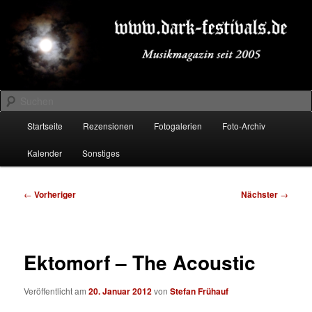
Zum
Musikmagazin seit 2005
primären
Inhalt
springen
DARK-FESTIVALS.DE
Suchen
Hauptmenü
Startseite
Rezensionen
Fotogalerien
Foto-Archiv
Kalender
Sonstiges
Beitragsnavigation
←
Vorheriger
Nächster
→
Ektomorf – The Acoustic
Veröffentlicht am
20. Januar 2012
von
Stefan Frühauf