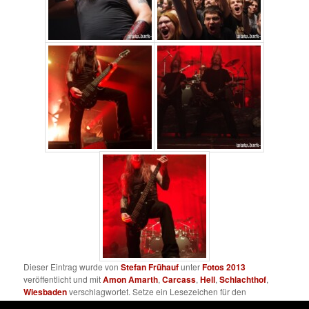
Dieser Eintrag wurde von
Stefan Frühauf
unter
Fotos 2013
veröffentlicht und mit
Amon Amarth
,
Carcass
,
Hell
,
Schlachthof
,
Wiesbaden
verschlagwortet. Setze ein Lesezeichen für den
Permalink
.