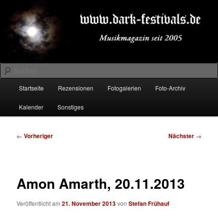
Zum
Musikmagazin seit 2005
primären
Inhalt
springen
DARK-FESTIVALS.DE
Suchen
Hauptmenü
Startseite
Rezensionen
Fotogalerien
Foto-Archiv
Kalender
Sonstiges
Beitragsnavigation
←
Vorheriger
Nächster
→
Amon Amarth, 20.11.2013
Veröffentlicht am
21. November 2013
von
Stefan Frühauf