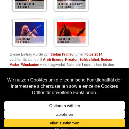
KREATOR
ARCH ENEMY
15 BILDER
15 BILDER
SODOM
VADER
12 BILDER
8 BILDER
Dieser Eintrag wurde von
Stefan Frühauf
unter
Fotos 2014
veröffentlicht und mit
Arch Enemy
,
Kreator
,
Schlachthof
,
Sodom
,
Vader
,
Wiesbaden
verschlagwortet. Setze ein Lesezeichen für den
Permalink
.
Impressum
Datenschutzerklärung
Stolz präsentiert von WordPress