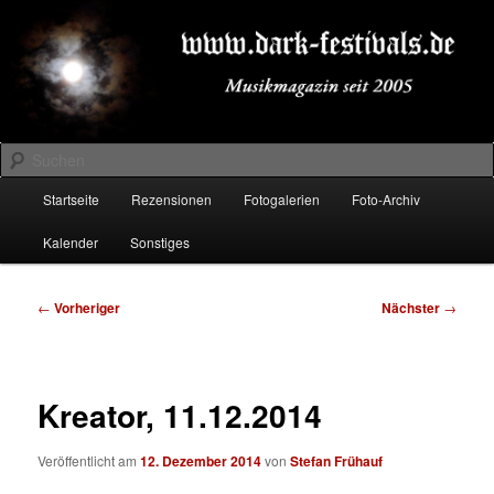
Zum
Musikmagazin seit 2005
primären
Inhalt
springen
DARK-FESTIVALS.DE
Suchen
Hauptmenü
Startseite
Rezensionen
Fotogalerien
Foto-Archiv
Kalender
Sonstiges
Beitragsnavigation
←
Vorheriger
Nächster
→
Kreator, 11.12.2014
Veröffentlicht am
12. Dezember 2014
von
Stefan Frühauf