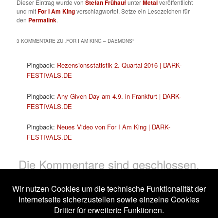
Dieser Eintrag wurde von
Stefan Frühauf
unter
Metal
veröffentlicht
und mit
For I Am King
verschlagwortet. Setze ein Lesezeichen für
den
Permalink
.
3 KOMMENTARE ZU „
FOR I AM KING – DAEMONS
“
Pingback:
Rezensionsstatistik 2. Quartal 2016 | DARK-
FESTIVALS.DE
Pingback:
Any Given Day am 4.9. in Frankfurt | DARK-
FESTIVALS.DE
Pingback:
Neues Video von For I Am King | DARK-
FESTIVALS.DE
Die Kommentare sind geschlossen.
Impressum