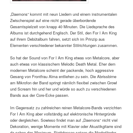
„Daemons“ kommt mit neun Liedern und einem instrumentalen
Zwischenspiel auf eine nicht gerade überbordende
Gesamtspielzeit von knapp 40 Minuten. Die Liedsprache des
Albums ist durchgehend Englisch. Der Stil, den For I Am King
auf ihrem Debütalbum fahren, setzt sich im Prinzip aus
Elementen verschiedener bekannter Stilrichtungen zusammen.
So hat der Sound von For I Am King etwas von Metalcore, aber
auch etwas von klassischem Melodic Death Metal. Eher dem
modernen Metalcore scheint der packende, hoch aggressive
Gesang von Frontfrau Alma entliehen zu sein. Die Abrissbirne
am Mikrofon der Band springt nämlich flexibel zwischen Growl
und Scream hin und her und würde so auch zu verschiedenen
Bands aus der Core-Ecke passen.
Im Gegensatz zu zahlreichen reinen Metalcore-Bands verzichten
For I Am King aber vollständig auf elektronische Hintergründe
oder dergleichen. Sowieso findet man auf „Daemons“ nicht viel
Dekoration, wenige Momente mit Klavier oder Akustikgitarre sind
da schon das Maximum. Stattdessen setzen die Niederländer