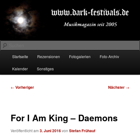
Zum
Musikmagazin seit 2005
primären
Inhalt
springen
DARK-FESTIVALS.DE
Suchen
Hauptmenü
Startseite
Rezensionen
Fotogalerien
Foto-Archiv
Kalender
Sonstiges
Beitragsnavigation
←
Vorheriger
Nächster
→
For I Am King – Daemons
Veröffentlicht am
3. Juni 2016
von
Stefan Frühauf