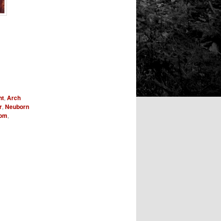
nt
,
Arch
r
,
Neuborn
dom
,