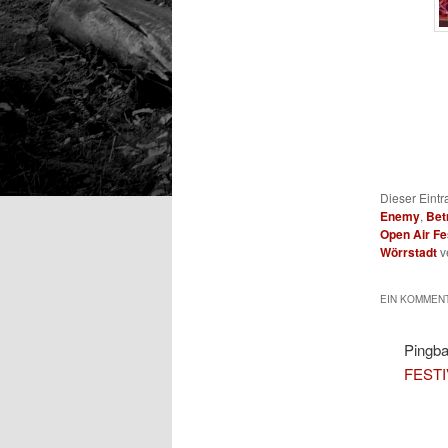
Dieser Eint
Enemy
,
Bet
Open Air Fe
Wörrstadt
v
EIN KOMMENT
Pingb
FESTI