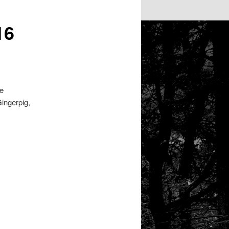
16
ge
Gingerpig,