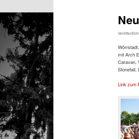
Neu
Veröffentlic
Wörrstadt,
mit Arch E
Caravan, V
Stonefall,
Link zum F