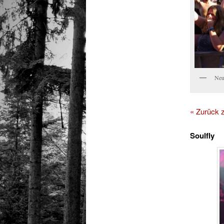
Neu
« Zurück
Soulfly