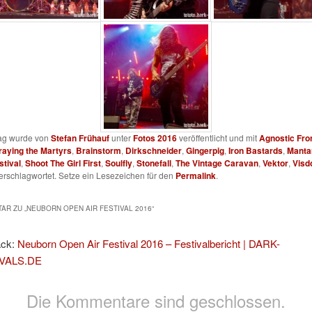
rag wurde von
Stefan Frühauf
unter
Fotos 2016
veröffentlicht und mit
Agnostic Fro
raying the Martyrs
,
Brainstorm
,
Dirkschneider
,
Gingerpig
,
Iron Bastards
,
Manta
stival
,
Shoot The Girl First
,
Soulfly
,
Stonefall
,
The Vintage Caravan
,
Vektor
,
Vis
erschlagwortet. Setze ein Lesezeichen für den
Permalink
.
AR ZU „
NEUBORN OPEN AIR FESTIVAL 2016
“
ack:
Neuborn Open Air Festival 2016 – Festivalbericht | DARK-
VALS.DE
Die Kommentare sind geschlossen.