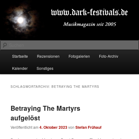
Zum
Zum
Musikmagazin seit 2005
primären
sekundären
Inhalt
Inhalt
springen
springen
DARK-FESTIVALS.DE
Suchen
Hauptmenü
Startseite
Rezensionen
Fotogalerien
Foto-Archiv
Kalender
Sonstiges
SCHLAGWORTARCHIV:
BETRAYING THE MARTYRS
Betraying The Martyrs
aufgelöst
Veröffentlicht am
4. Oktober 2023
von
Stefan Frühauf