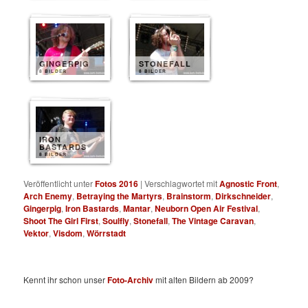
GINGERPIG
STONEFALL
8 BILDER
8 BILDER
IRON
BASTARDS
8 BILDER
Veröffentlicht unter
Fotos 2016
|
Verschlagwortet mit
Agnostic Front
,
Arch Enemy
,
Betraying the Martyrs
,
Brainstorm
,
Dirkschneider
,
Gingerpig
,
Iron Bastards
,
Mantar
,
Neuborn Open Air Festival
,
Shoot The Girl First
,
Soulfly
,
Stonefall
,
The Vintage Caravan
,
Vektor
,
Visdom
,
Wörrstadt
Kennt ihr schon unser
Foto-Archiv
mit alten Bildern ab 2009?