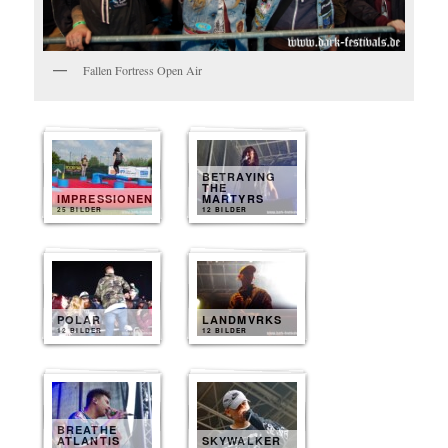
Fallen Fortress Open Air
BETRAYING
THE
IMPRESSIONEN
MARTYRS
25 BILDER
12 BILDER
POLAR
LANDMVRKS
12 BILDER
12 BILDER
BREATHE
ATLANTIS
SKYWALKER