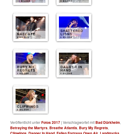
10 BILDER
8 BILDER
SHATTERED
NAECHTE
LIONS
6 BILDER
6 BILDER
BURY MY
DAGGER IN
REGRETS
HAND
5 BILDER
6 BILDER
CLIPWINGS
6 BILDER
Veröffentlicht unter
Fotos 2017
|
Verschlagwortet mit
Bad Dürkheim
,
Betraying the Martyrs
,
Breathe Atlantis
,
Bury My Regrets
,
Clipwings
,
Dagger In Hand
,
Fallen Fortress Open Air
,
Landmvrks
,