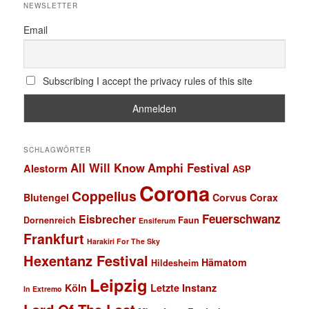
NEWSLETTER
Email
Subscribing I accept the privacy rules of this site
SCHLAGWÖRTER
All Will Know
Amphi Festival
Alestorm
ASP
Corona
Coppelius
Blutengel
Corvus Corax
Feuerschwanz
Eisbrecher
Faun
Dornenreich
Ensiferum
Frankfurt
Harakiri For The Sky
Hexentanz Festival
Hämatom
Hildesheim
Leipzig
Köln
Letzte Instanz
In Extremo