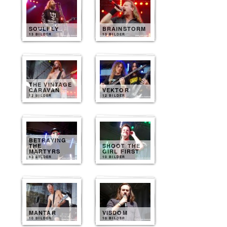
SOULFLY
BRAINSTORM
13 BILDER
13 BILDER
THE VINTAGE
CARAVAN
VEKTOR
12 BILDER
12 BILDER
BETRAYING
THE
SHOOT THE
MARTYRS
GIRL FIRST
12 BILDER
10 BILDER
MANTAR
VISDOM
10 BILDER
10 BILDER