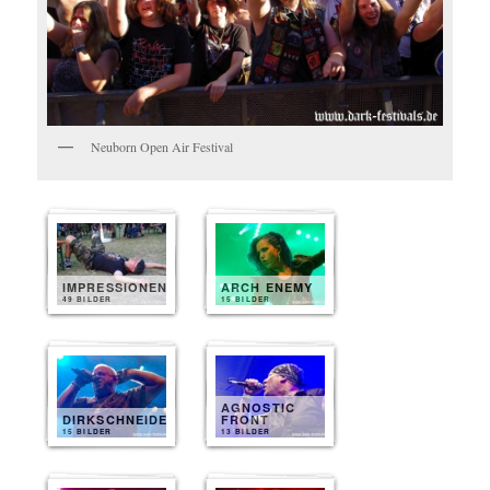
Neuborn Open Air Festival
IMPRESSIONEN
ARCH ENEMY
49 BILDER
15 BILDER
AGNOSTIC
DIRKSCHNEIDER
FRONT
15 BILDER
13 BILDER