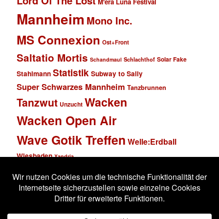
Lord Of The Lost
M'era Luna Festival
Mannheim
Mono Inc.
MS Connexion
Ost+Front
Saltatio Mortis
Solar Fake
Schlachthof
Schandmaul
Statistik
Stahlmann
Subway to Sally
Super Schwarzes Mannheim
Tanzbrunnen
Wacken
Tanzwut
Unzucht
Wacken Open Air
Wave Gotik Treffen
Welle:Erdball
Wiesbaden
Xandria
Impressum