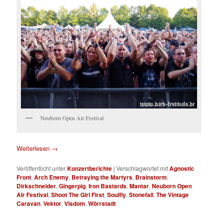
Neuborn Open Air Festival
Weiterlesen
→
Veröffentlicht unter
Konzertberichte
|
Verschlagwortet mit
Agnostic
Front
,
Arch Enemy
,
Betraying the Martyrs
,
Brainstorm
,
Dirkschneider
,
Gingerpig
,
Iron Bastards
,
Mantar
,
Neuborn Open
Air Festival
,
Shoot The Girl First
,
Soulfly
,
Stonefall
,
The Vintage
Caravan
,
Vektor
,
Visdom
,
Wörrstadt