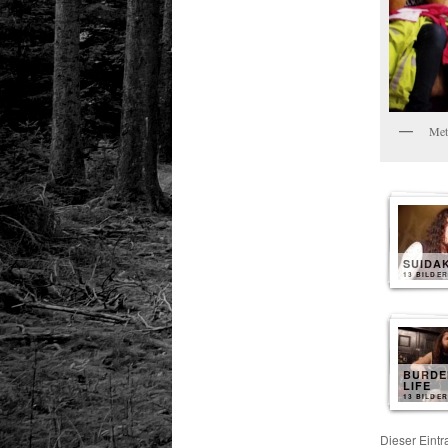
Met
SUIDA
13 BILDER
BURDE
LIFE
13 BILDER
Dieser Eint