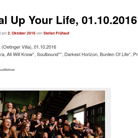
al Up Your Life, 01.10.2016
ht am
2. Oktober 2016
von
Stefan Frühauf
(Oetinger Villa), 01.10.2016
ra, All Will Know*, Soulbound**, Darkest Horizon, Burden Of Life*, Pre
kustikshow