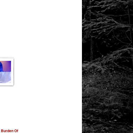
T
N
,
Burden Of