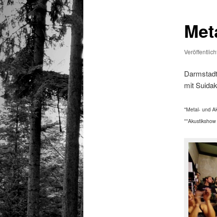
Met
Veröffentlic
Darmstadt 
mit Suidak
*Metal- und A
**Akustikshow