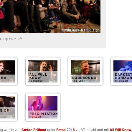
al Up Your Life
ALL WILL
DARKES
KRA
KNOW
SOULBOUND
HORIZO
15 BILDER
13 BILDER
13 BILDER
N OF
PRECIPITATION
8 BILDER
rag wurde von
Stefan Frühauf
unter
Fotos 2016
veröffentlicht und mit
All Will Know