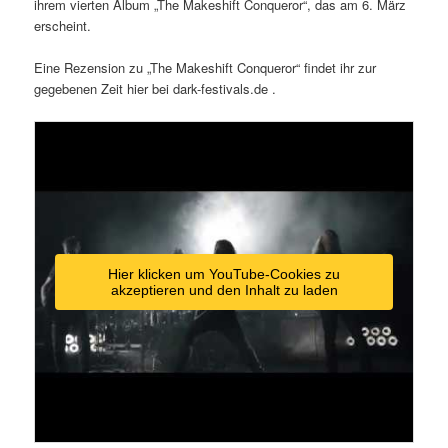
ihrem vierten Album „The Makeshift Conqueror“, das am 6. März
erscheint.
Eine Rezension zu „The Makeshift Conqueror“ findet ihr zur
gegebenen Zeit hier bei dark-festivals.de .
Hier klicken um YouTube-Cookies zu
akzeptieren und den Inhalt zu laden