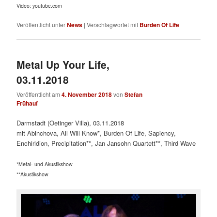
Video: youtube.com
Veröffentlicht unter
News
|
Verschlagwortet mit
Burden Of Life
Metal Up Your Life,
03.11.2018
Veröffentlicht am
4. November 2018
von
Stefan
Frühauf
Darmstadt (Oetinger Villa), 03.11.2018
mit Abinchova, All Will Know*, Burden Of Life, Sapiency,
Enchiridion, Precipitation**, Jan Jansohn Quartett**, Third Wave
*Metal- und Akustikshow
**Akustikshow