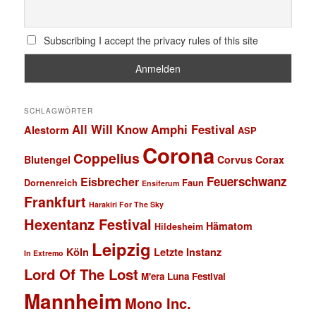
Subscribing I accept the privacy rules of this site
SCHLAGWÖRTER
All Will Know
Amphi Festival
Alestorm
ASP
Corona
Coppelius
Blutengel
Corvus Corax
Feuerschwanz
Eisbrecher
Faun
Dornenreich
Ensiferum
Frankfurt
Harakiri For The Sky
Hexentanz Festival
Hämatom
Hildesheim
Leipzig
Köln
Letzte Instanz
In Extremo
Lord Of The Lost
M'era Luna Festival
Mannheim
Mono Inc.