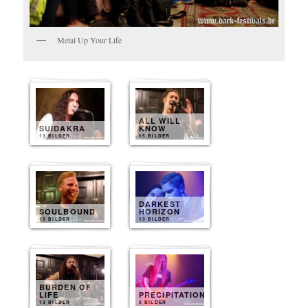
Metal Up Your Life
ALL WILL
SUIDAKRA
KNOW
13 BILDER
15 BILDER
DARKEST
SOULBOUND
HORIZON
13 BILDER
13 BILDER
BURDEN OF
LIFE
PRECIPITATION
13 BILDER
8 BILDER