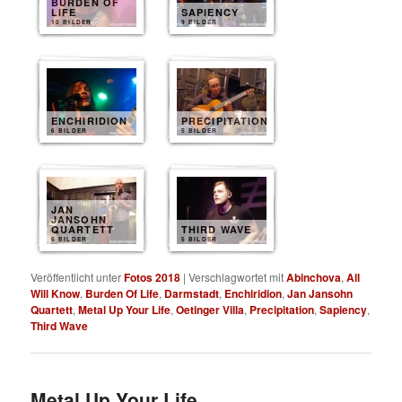
BURDEN OF
LIFE
SAPIENCY
10 BILDER
9 BILDER
ENCHIRIDION
PRECIPITATION
6 BILDER
5 BILDER
JAN
JANSOHN
QUARTETT
THIRD WAVE
5 BILDER
5 BILDER
Veröffentlicht unter
Fotos 2018
|
Verschlagwortet mit
Abinchova
,
All
Will Know
,
Burden Of Life
,
Darmstadt
,
Enchiridion
,
Jan Jansohn
Quartett
,
Metal Up Your Life
,
Oetinger Villa
,
Precipitation
,
Sapiency
,
Third Wave
Metal Up Your Life,