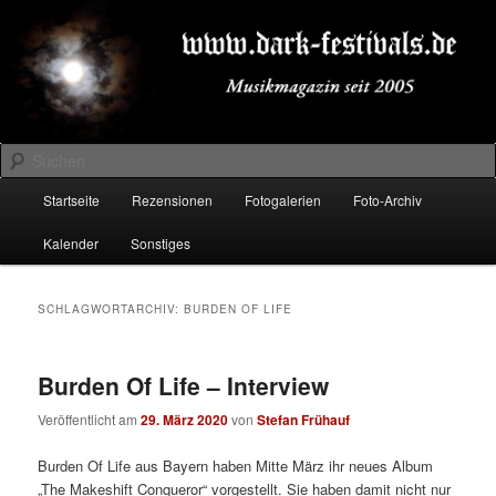
Zum
Zum
Musikmagazin seit 2005
primären
sekundären
Inhalt
Inhalt
springen
springen
DARK-FESTIVALS.DE
Suchen
Hauptmenü
Startseite
Rezensionen
Fotogalerien
Foto-Archiv
Kalender
Sonstiges
SCHLAGWORTARCHIV:
BURDEN OF LIFE
Burden Of Life – Interview
Veröffentlicht am
29. März 2020
von
Stefan Frühauf
Burden Of Life aus Bayern haben Mitte März ihr neues Album
„The Makeshift Conqueror“ vorgestellt. Sie haben damit nicht nur