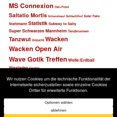
MS Connexion
Ost+Front
Saltatio Mortis
Solar Fake
Schlachthof
Schandmaul
Statistik
Stahlmann
Subway to Sally
Super Schwarzes Mannheim
Tanzbrunnen
Wacken
Tanzwut
Unzucht
Wacken Open Air
Wave Gotik Treffen
Welle:Erdball
Wiesbaden
Xandria
Impressum
Datenschutzerklärung
Stolz präsentiert von WordPress