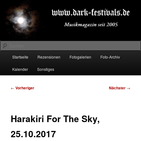
Zum
Musikmagazin seit 2005
primären
Inhalt
springen
DARK-FESTIVALS.DE
Suchen
Hauptmenü
Startseite
Rezensionen
Fotogalerien
Foto-Archiv
Kalender
Sonstiges
Beitragsnavigation
←
Vorheriger
Nächster
→
Harakiri For The Sky,
25.10.2017