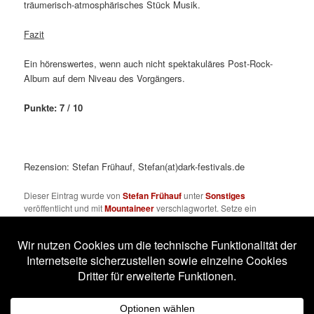
träumerisch-atmosphärisches Stück Musik.
Fazit
Ein hörenswertes, wenn auch nicht spektakuläres Post-Rock-
Album auf dem Niveau des Vorgängers.
Punkte: 7 / 10
Rezension: Stefan Frühauf, Stefan(at)dark-festivals.de
Dieser Eintrag wurde von
Stefan Frühauf
unter
Sonstiges
veröffentlicht und mit
Mountaineer
verschlagwortet. Setze ein
Lesezeichen für den
Permalink
.
Impressum