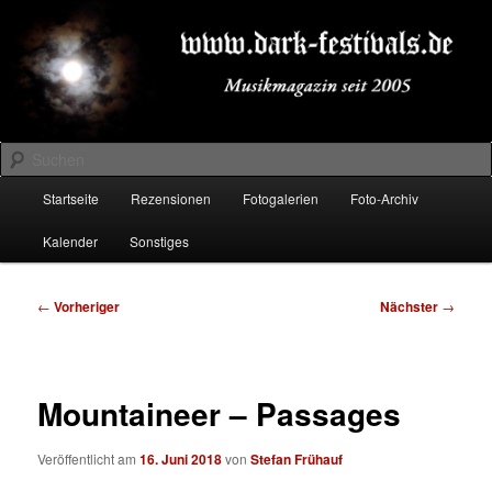
Zum
Musikmagazin seit 2005
primären
Inhalt
springen
DARK-FESTIVALS.DE
Suchen
Hauptmenü
Startseite
Rezensionen
Fotogalerien
Foto-Archiv
Kalender
Sonstiges
Beitragsnavigation
←
Vorheriger
Nächster
→
Mountaineer – Passages
Veröffentlicht am
16. Juni 2018
von
Stefan Frühauf