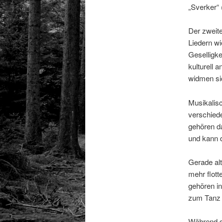
„Sverker“ 
Der zweite
Liedern wi
Geselligke
kulturell 
widmen sic
Musikalis
verschied
gehören da
und kann d
Gerade alt
mehr flott
gehören i
zum Tanz 
Während di