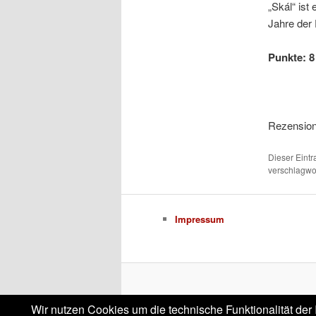
„Skál“ ist
Jahre der 
Punkte: 8 
Rezension:
Dieser Eint
verschlagwor
Impressum