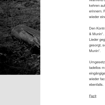
kehren auf
erinnern. 
wieder ein
Den Kontra
& Munin“. 
Lieder ge
gesorgt, s
Munin“.
Umgesetzt
tadellos m
eingängig
wieder fac
ebenfalls.
Fazit