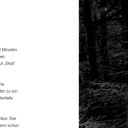
2 Minuten.
er,
f „Skál“
che
ter zu tun
lenfalls
iker. Der
denn schon