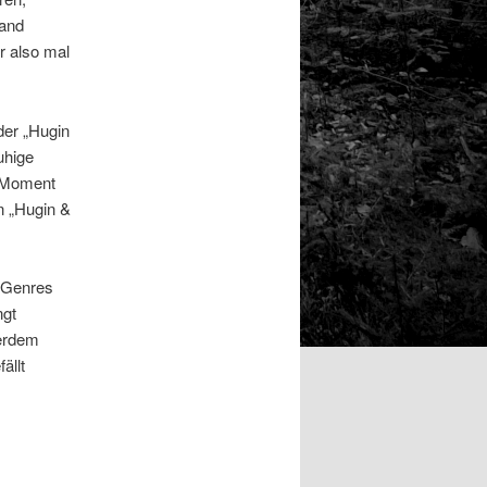
Band
r also mal
der „Hugin
uhige
n Moment
n „Hugin &
s Genres
ngt
ßerdem
ällt