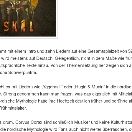
mt mit einem Intro und zehn Liedern auf eine Gesamtspielzeit von 5
ird meistens auf Deutsch. Gelegentlich, nicht in dem Maße wie früh
tsprachliche Texte hinzu. Von der Themensetzung her zeigen sich au
liche Schwerpunkte.
ht es mit Liedern wie „Yggdrasill“ oder „Hugin & Munin“ in die nordis
. Streng genommen kann man fragen, was das eigentlich mit Mittelal
ordische Mythologie hatte ihre Hochzeit deutlich früher und berührte al
rühmittelalter.
s drum, Corvus Corax sind schließlich Musiker und keine Kulturhistor
 die nordische Mythologie wird Fans auch nicht weiter überraschen, 