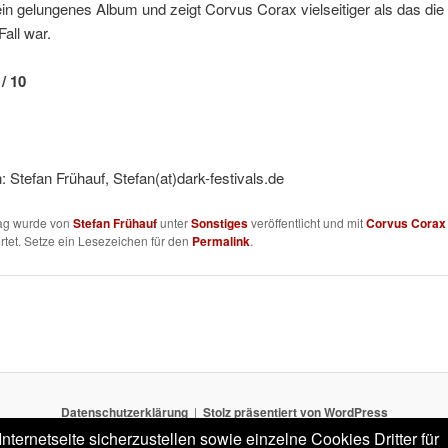
 ein gelungenes Album und zeigt Corvus Corax vielseitiger als das die 
Fall war.
/ 10
 Stefan Frühauf, Stefan(at)dark-festivals.de
rag wurde von
Stefan Frühauf
unter
Sonstiges
veröffentlicht und mit
Corvus Corax
tet. Setze ein Lesezeichen für den
Permalink
.
Datenschutzerklärung
Stolz präsentiert von WordPress