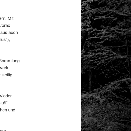
ern. Mit
 Corax
chaus auch
nus“),
n Sammlung
gwerk
lseitig
wieder
Skál“
chen und
ren,