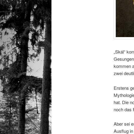
„Skál“ kom
Gesungen w
kommen al
zwei deut
Erstens ge
Mythologie
hat. Die n
noch das F
Aber sei e
Ausflug in