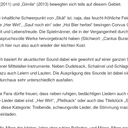
(2011) und „Gimlie“ (2013) bewegten sich teils auf diesem Gebiet.
 inhaltliche Schwerpunkt von „Skál“ ist, naja, das feucht-fröhliche Fei
e „Her Wirt“, „Sauf noch ein“ oder „Hol Bier herbei“ besingen Corvus
it und Lebensfreude. Die Spielmänner, die in der Vergangenheit dur
anspruchsvolle Werke hervorgebracht haben (Stichwort: „Cantus Bura
h hier nun also auch wieder der leichten Kost.
ch basiert ihr akustischer Sound dabei wie gewohnt auf einer ganze
ener Mittelalter-Instrumente. Neben Dudelsack, Schalmei und Schla
zu auch Leiern und Lauten. Die Ausprägung des Sounds ist dabei vie
urchaus sehr unterschiedlich ausfallen.
e Fans dürfte freuen, dass neben ruhigen, bedächtigen Liedern auch 
e Lieder dabei sind. „Her Wirt“, „Pfeifsack“ oder auch das Titelstück „
n diese Kategorie: Treibende, schwungvolle Lieder, die Stimmung ma
einladen.
e Alben der letzten Jahre eher ruhige Balladen- und Minne-Alben wa