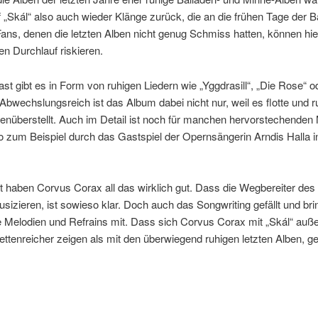
 „Skál“ also auch wieder Klänge zurück, die an die frühen Tage der 
Fans, denen die letzten Alben nicht genug Schmiss hatten, können hie
en Durchlauf riskieren.
st gibt es in Form von ruhigen Liedern wie „Yggdrasill“, „Die Rose“ o
Abwechslungsreich ist das Album dabei nicht nur, weil es flotte und r
genüberstellt. Auch im Detail ist noch für manchen hervorstechende
o zum Beispiel durch das Gastspiel der Opernsängerin Arndis Halla i
 haben Corvus Corax all das wirklich gut. Dass die Wegbereiter de
usizieren, ist sowieso klar. Doch auch das Songwriting gefällt und bri
e Melodien und Refrains mit. Dass sich Corvus Corax mit „Skál“ au
ettenreicher zeigen als mit den überwiegend ruhigen letzten Alben, gef