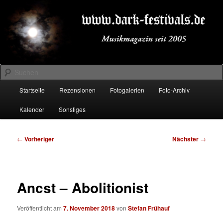
Zum
Musikmagazin seit 2005
primären
Inhalt
springen
DARK-FESTIVALS.DE
Suchen
Hauptmenü
Startseite
Rezensionen
Fotogalerien
Foto-Archiv
Kalender
Sonstiges
Beitragsnavigation
←
Vorheriger
Nächster
→
Ancst – Abolitionist
Veröffentlicht am
7. November 2018
von
Stefan Frühauf