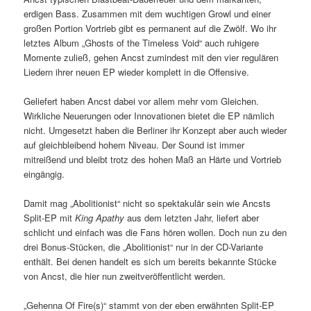
erdigen Bass. Zusammen mit dem wuchtigen Growl und einer
großen Portion Vortrieb gibt es permanent auf die Zwölf. Wo ihr
letztes Album „Ghosts of the Timeless Void“ auch ruhigere
Momente zuließ, gehen Ancst zumindest mit den vier regulären
Liedern ihrer neuen EP wieder komplett in die Offensive.
Geliefert haben Ancst dabei vor allem mehr vom Gleichen.
Wirkliche Neuerungen oder Innovationen bietet die EP nämlich
nicht. Umgesetzt haben die Berliner ihr Konzept aber auch wieder
auf gleichbleibend hohem Niveau. Der Sound ist immer
mitreißend und bleibt trotz des hohen Maß an Härte und Vortrieb
eingängig.
Damit mag „Abolitionist“ nicht so spektakulär sein wie Ancsts
Split-EP mit
King Apathy
aus dem letzten Jahr, liefert aber
schlicht und einfach was die Fans hören wollen. Doch nun zu den
drei Bonus-Stücken, die „Abolitionist“ nur in der CD-Variante
enthält. Bei denen handelt es sich um bereits bekannte Stücke
von Ancst, die hier nun zweitveröffentlicht werden.
„Gehenna Of Fire(s)“ stammt von der eben erwähnten Split-EP