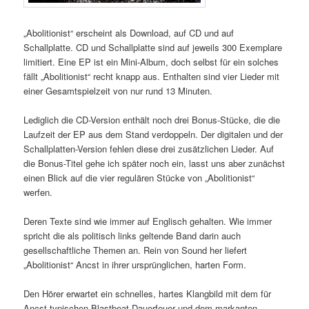
„Abolitionist“ erscheint als Download, auf CD und auf
Schallplatte. CD und Schallplatte sind auf jeweils 300 Exemplare
limitiert. Eine EP ist ein Mini-Album, doch selbst für ein solches
fällt „Abolitionist“ recht knapp aus. Enthalten sind vier Lieder mit
einer Gesamtspielzeit von nur rund 13 Minuten.
Lediglich die CD-Version enthält noch drei Bonus-Stücke, die die
Laufzeit der EP aus dem Stand verdoppeln. Der digitalen und der
Schallplatten-Version fehlen diese drei zusätzlichen Lieder. Auf
die Bonus-Titel gehe ich später noch ein, lasst uns aber zunächst
einen Blick auf die vier regulären Stücke von „Abolitionist“
werfen.
Deren Texte sind wie immer auf Englisch gehalten. Wie immer
spricht die als politisch links geltende Band darin auch
gesellschaftliche Themen an. Rein von Sound her liefert
„Abolitionist“ Ancst in ihrer ursprünglichen, harten Form.
Den Hörer erwartet ein schnelles, hartes Klangbild mit dem für
Ancst typischen Blastbeat-Dauerfeuer und dem markanten,