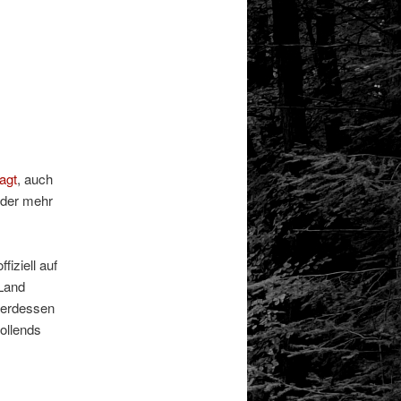
agt
, auch
oder mehr
iziell auf
 Land
terdessen
ollends