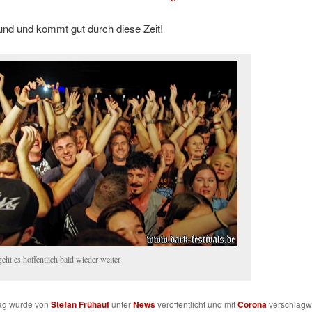
und und kommt gut durch diese Zeit!
eht es hoffentlich bald wieder weiter
rag wurde von
Stefan Frühauf
unter
News
veröffentlicht und mit
Corona
verschlagwo