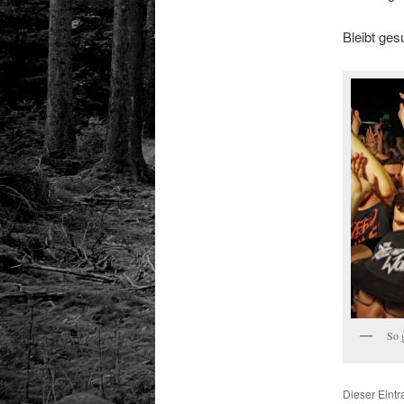
Bleibt ges
So g
Dieser Eint