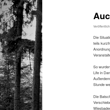
Auc
Veröffentlic
Die Situat
teils kurz
Anordnunge
Veranstalt
So wurden 
Life in Da
Außerdem e
Stunde we
Die Batsch
Verschieb
Wiesbaden 