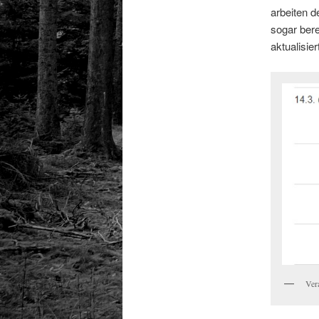
arbeiten d
sogar ber
aktualisier
Ver