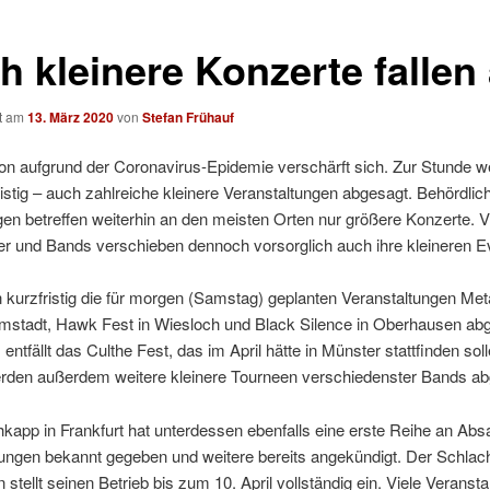
h kleinere Konzerte fallen
ht am
13. März 2020
von
Stefan Frühauf
ion aufgrund der Coronavirus-Epidemie verschärft sich. Zur Stunde w
fristig – auch zahlreiche kleinere Veranstaltungen abgesagt. Behördlic
n betreffen weiterhin an den meisten Orten nur größere Konzerte. V
er und Bands verschieben dennoch vorsorglich auch ihre kleineren E
kurzfristig die für morgen (Samstag) geplanten Veranstaltungen Met
rmstadt, Hawk Fest in Wiesloch und Black Silence in Oberhausen ab
ntfällt das Culthe Fest, das im April hätte in Münster stattfinden soll
rden außerdem weitere kleinere Tourneen verschiedenster Bands ab
kapp in Frankfurt hat unterdessen ebenfalls eine erste Reihe an Ab
ungen bekannt gegeben und weitere bereits angekündigt. Der Schlach
stellt seinen Betrieb bis zum 10. April vollständig ein. Viele Veranstal