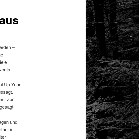
 aus
erden –
he
iele
vents.
al Up Your
gesagt.
en. Zur
gesagt.
sagen und
thof in
ter