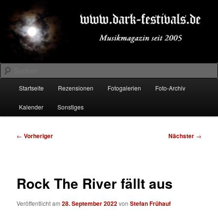
Zum
Musikmagazin seit 2005
primären
Inhalt
springen
DARK-FESTIVALS.DE
Suchen
Hauptmenü
Startseite
Rezensionen
Fotogalerien
Foto-Archiv
Kalender
Sonstiges
Beitragsnavigation
←
Vorheriger
Nächster
→
Rock The River fällt aus
Veröffentlicht am
28. September 2022
von
Stefan Frühauf