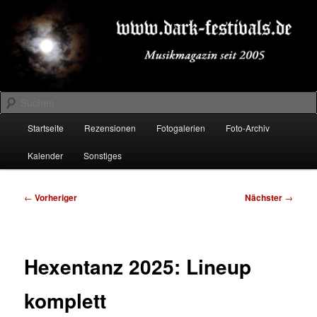
Zum
Musikmagazin seit 2005
primären
Inhalt
springen
DARK-FESTIVALS.DE
Suchen
Hauptmenü
Startseite
Rezensionen
Fotogalerien
Foto-Archiv
Kalender
Sonstiges
Beitragsnavigation
←
Vorheriger
Nächster
→
Hexentanz 2025: Lineup
komplett