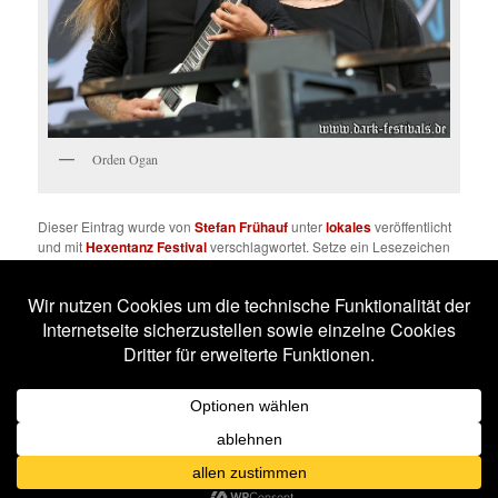
Orden Ogan
Dieser Eintrag wurde von
Stefan Frühauf
unter
lokales
veröffentlicht
und mit
Hexentanz Festival
verschlagwortet. Setze ein Lesezeichen
für den
Permalink
.
Impressum
Datenschutzerklärung
Stolz präsentiert von WordPress