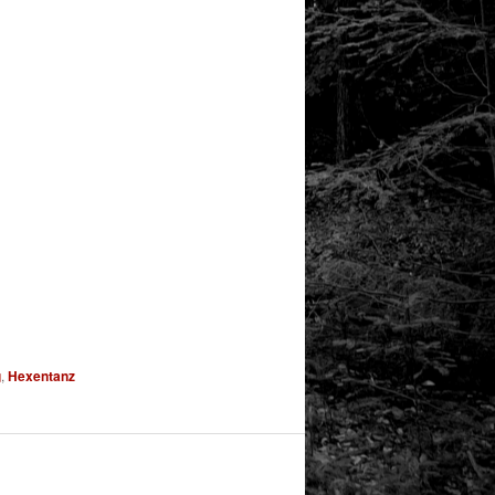
g
,
Hexentanz