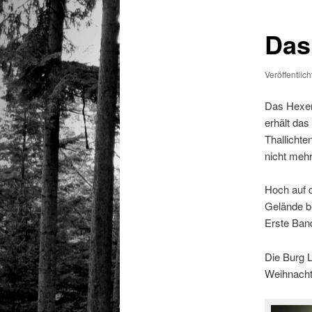
Das
Veröffentlic
Das Hexen
erhält das
Thallichte
nicht mehr
Hoch auf d
Gelände br
Erste Ban
Die Burg L
Weihnacht