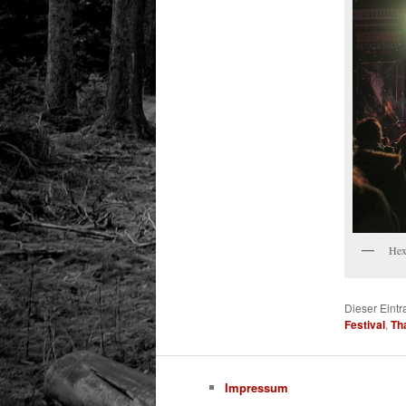
Hex
Dieser Eint
Festival
,
Th
Impressum