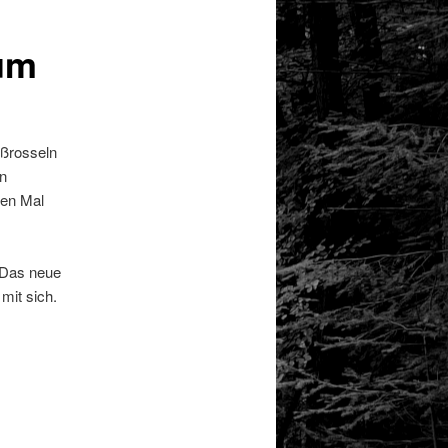
 um
oßrosseln
in
ten Mal
. Das neue
mit sich.