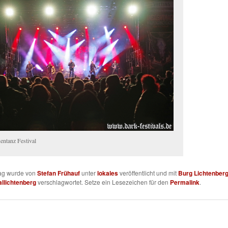
entanz Festival
rag wurde von
Stefan Frühauf
unter
lokales
veröffentlicht und mit
Burg Lichtenber
allichtenberg
verschlagwortet. Setze ein Lesezeichen für den
Permalink
.