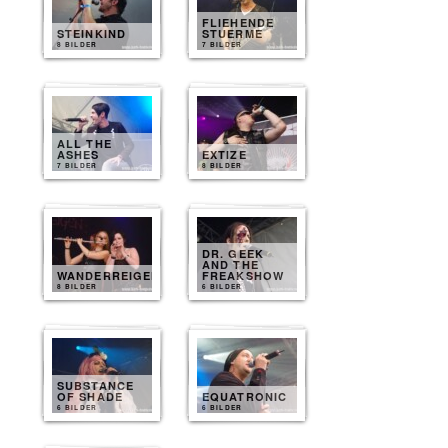
FLIEHENDE
STEINKIND
STUERME
8 BILDER
7 BILDER
ALL THE
ASHES
EXTIZE
7 BILDER
8 BILDER
DR. GEEK
AND THE
WANDERREIGEN
FREAKSHOW
8 BILDER
6 BILDER
SUBSTANCE
OF SHADE
EQUATRONIC
6 BILDER
6 BILDER