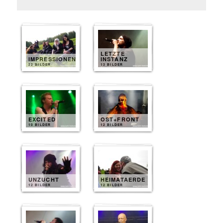
LETZTE
IMPRESSIONEN
INSTANZ
22 BILDER
13 BILDER
EXCITED
OST+FRONT
10 BILDER
12 BILDER
UNZUCHT
HEIMATAERDE
12 BILDER
12 BILDER