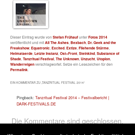
THE
UNKNOWN
6 BILDER
Dieser Eintrag wurde von
Stefan Frühauf
unter
Fotos 2014
veröffentlicht und mit
All The Ashes
,
Bexbach
,
Dr. Geek and the
Freakshow
,
Equatronic
,
Excited
,
Extize
,
Fliehende Stürme
,
Heimataerde
,
Letzte Instanz
,
Ost+Front
,
Steinkind
,
Substance of
Shade
,
Tanzritual Festival
,
The Unknown
,
Unzucht
,
Utopion
,
Wanderreigen
verschlagwortet. Setze ein Lesezeichen für den
Permalink
.
EIN KOMMENTAR ZU „
TANZRITUAL FESTIVAL 2014
“
Pingback:
Tanzritual Festival 2014 – Festivalbericht |
DARK-FESTIVALS.DE
Die Kommentare sind geschlossen.