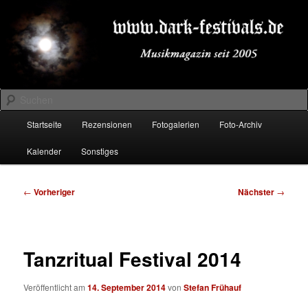
Zum
Musikmagazin seit 2005
primären
Inhalt
springen
DARK-FESTIVALS.DE
Suchen
Hauptmenü
Startseite
Rezensionen
Fotogalerien
Foto-Archiv
Kalender
Sonstiges
Beitragsnavigation
←
Vorheriger
Nächster
→
Tanzritual Festival 2014
Veröffentlicht am
14. September 2014
von
Stefan Frühauf