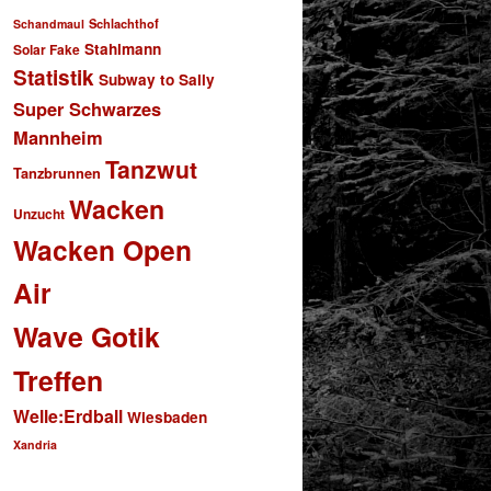
Schlachthof
Schandmaul
Stahlmann
Solar Fake
Statistik
Subway to Sally
Super Schwarzes
Mannheim
Tanzwut
Tanzbrunnen
Wacken
Unzucht
Wacken Open
Air
Wave Gotik
Treffen
Welle:Erdball
Wiesbaden
Xandria