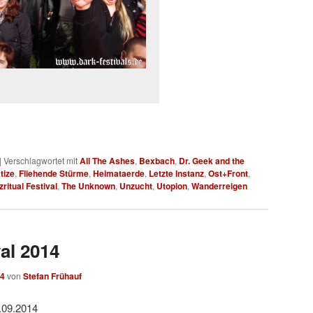
|
Verschlagwortet mit
All The Ashes
,
Bexbach
,
Dr. Geek and the
tize
,
Fliehende Stürme
,
Heimataerde
,
Letzte Instanz
,
Ost+Front
,
zritual Festival
,
The Unknown
,
Unzucht
,
Utopion
,
Wanderreigen
val 2014
14
von
Stefan Frühauf
.09.2014