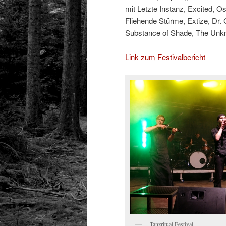
mit Letzte Instanz, Excited, O
Fliehende Stürme, Extize, Dr.
Substance of Shade, The Un
Link zum Festivalbericht
Tanzritual Festival