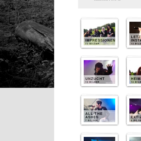
LET
IMPRESSIONEN
INST
22 BILDER
13 BIL
UNZUCHT
HEI
12 BILDER
12 BIL
ALL THE
ASHES
EXTI
7 BILDER
8 BILD