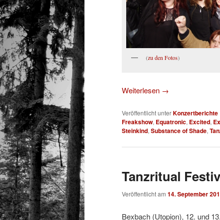
(
zu den Fotos
)
Weiterlesen
→
Veröffentlicht unter
Konzertberichte
Freakshow
,
Equatronic
,
Excited
,
Ex
Steinkind
,
Substance of Shade
,
Tan
Tanzritual Festi
Veröffentlicht am
14. September 20
Bexbach (Utopion), 12. und 13