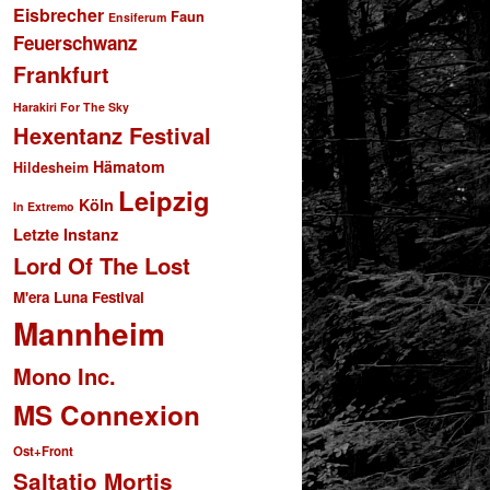
Eisbrecher
Faun
Ensiferum
Feuerschwanz
Frankfurt
Harakiri For The Sky
Hexentanz Festival
Hämatom
Hildesheim
Leipzig
Köln
In Extremo
Letzte Instanz
Lord Of The Lost
M'era Luna Festival
Mannheim
Mono Inc.
MS Connexion
Ost+Front
Saltatio Mortis