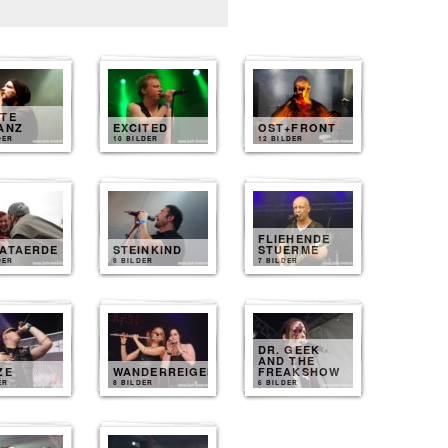
ZTE
ANZ
EXCITED
OST+FRONT
DER
10 BILDER
12 BILDER
FLIEHENDE
MATAERDE
STEINKIND
STUERME
DER
8 BILDER
7 BILDER
DR. GEEK
AND THE
ZE
WANDERREIGEN
FREAKSHOW
ER
8 BILDER
6 BILDER