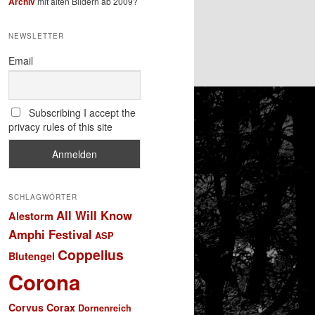
Archiv
mit alten Bildern ab 2009?
NEWSLETTER
Email
Subscribing I accept the
privacy rules of this site
SCHLAGWÖRTER
All Will Know
Alestorm
Amphi Festival
ASP
Coppelius
Blutengel
Corona
Corvus Corax
Dornenreich