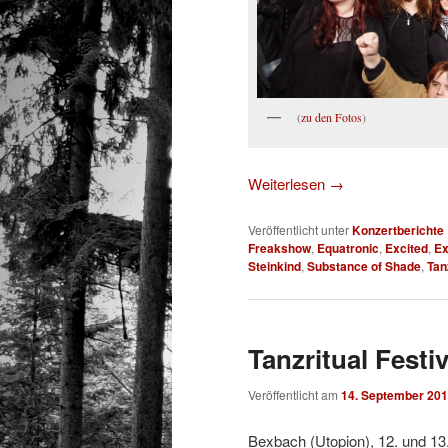
(
zu den Fotos
)
Weiterlesen
→
Veröffentlicht unter
Konzertberichte
Freakshow
,
Equatronic
,
Excited
,
Ex
Steinkind
,
Substance of Shade
,
Tan
Tanzritual Festi
Veröffentlicht am
14. September 20
Bexbach (Utopion), 12. und 13