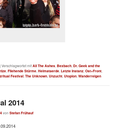
|
Verschlagwortet mit
All The Ashes
,
Bexbach
,
Dr. Geek and the
tize
,
Fliehende Stürme
,
Heimataerde
,
Letzte Instanz
,
Ost+Front
,
zritual Festival
,
The Unknown
,
Unzucht
,
Utopion
,
Wanderreigen
val 2014
14
von
Stefan Frühauf
.09.2014