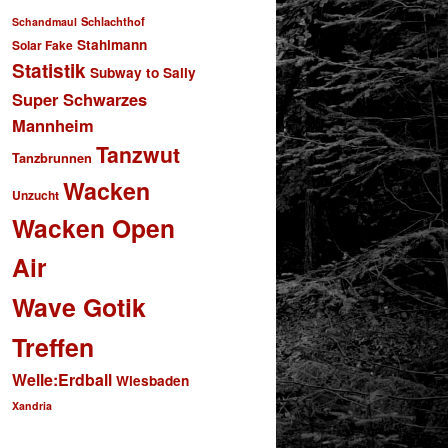
Schlachthof
Schandmaul
Stahlmann
Solar Fake
Statistik
Subway to Sally
Super Schwarzes
Mannheim
Tanzwut
Tanzbrunnen
Wacken
Unzucht
Wacken Open
Air
Wave Gotik
Treffen
Welle:Erdball
Wiesbaden
Xandria