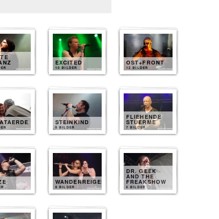
ZTE
ANZ
EXCITED
OST+FRONT
DER
10 BILDER
12 BILDER
FLIEHENDE
MATAERDE
STEINKIND
STUERME
DER
8 BILDER
7 BILDER
DR. GEEK
AND THE
ZE
WANDERREIGEN
FREAKSHOW
ER
8 BILDER
6 BILDER