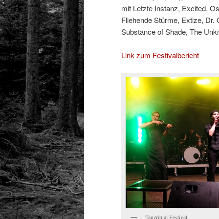
mit Letzte Instanz, Excited, O
Fliehende Stürme, Extize, Dr.
Substance of Shade, The Un
Link zum Festivalbericht
Tanzritual Festival