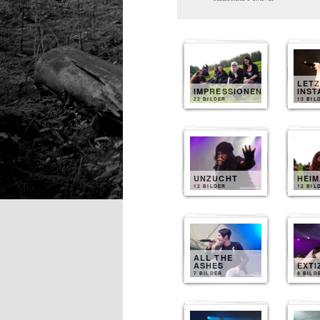
LET
IMPRESSIONEN
INST
22 BILDER
13 BIL
UNZUCHT
HEI
12 BILDER
12 BIL
ALL THE
ASHES
EXTI
7 BILDER
8 BILD