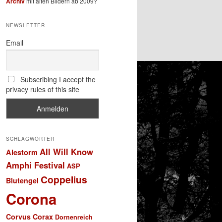
Archiv
mit alten Bildern ab 2009?
NEWSLETTER
Email
Subscribing I accept the
privacy rules of this site
SCHLAGWÖRTER
All Will Know
Alestorm
Amphi Festival
ASP
Coppelius
Blutengel
Corona
Corvus Corax
Dornenreich