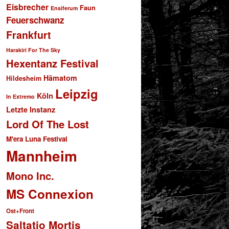
Eisbrecher
Faun
Ensiferum
Feuerschwanz
Frankfurt
Harakiri For The Sky
Hexentanz Festival
Hämatom
Hildesheim
Leipzig
Köln
In Extremo
Letzte Instanz
Lord Of The Lost
M'era Luna Festival
Mannheim
Mono Inc.
MS Connexion
Ost+Front
Saltatio Mortis