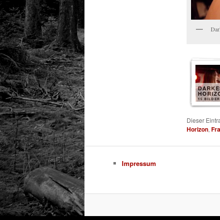
Dar
DARKE
HORIZ
15 BILDER
Dieser Eint
Horizon
,
Fra
Impressum