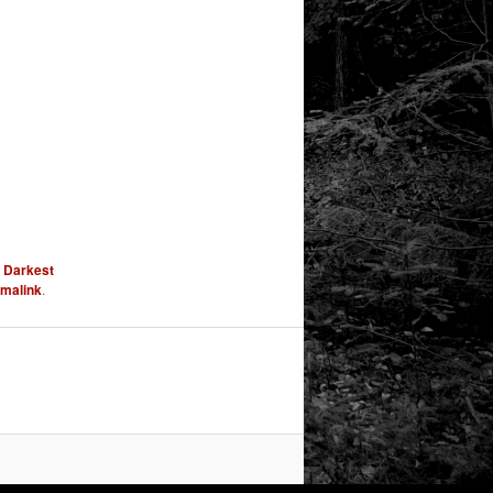
,
Darkest
malink
.