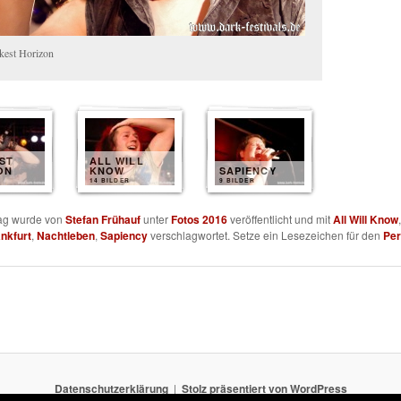
kest Horizon
ST
ALL WILL
ON
KNOW
SAPIENCY
14 BILDER
9 BILDER
rag wurde von
Stefan Frühauf
unter
Fotos 2016
veröffentlicht und mit
All Will Know
nkfurt
,
Nachtleben
,
Sapiency
verschlagwortet. Setze ein Lesezeichen für den
Per
Datenschutzerklärung
Stolz präsentiert von WordPress