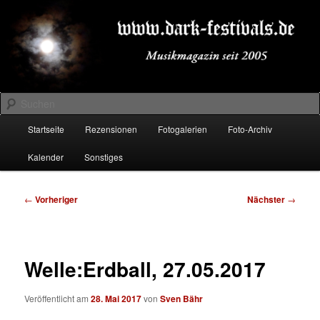
Zum
Musikmagazin seit 2005
primären
Inhalt
springen
DARK-FESTIVALS.DE
Suchen
Hauptmenü
Startseite
Rezensionen
Fotogalerien
Foto-Archiv
Kalender
Sonstiges
Beitragsnavigation
←
Vorheriger
Nächster
→
Welle:Erdball, 27.05.2017
Veröffentlicht am
28. Mai 2017
von
Sven Bähr