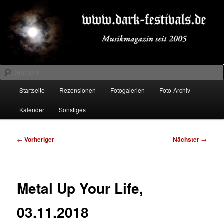
Zum
Musikmagazin seit 2005
primären
Inhalt
springen
DARK-FESTIVALS.DE
Suchen
Hauptmenü
Startseite
Rezensionen
Fotogalerien
Foto-Archiv
Kalender
Sonstiges
Beitragsnavigation
←
Vorheriger
Nächster
→
Metal Up Your Life,
03.11.2018