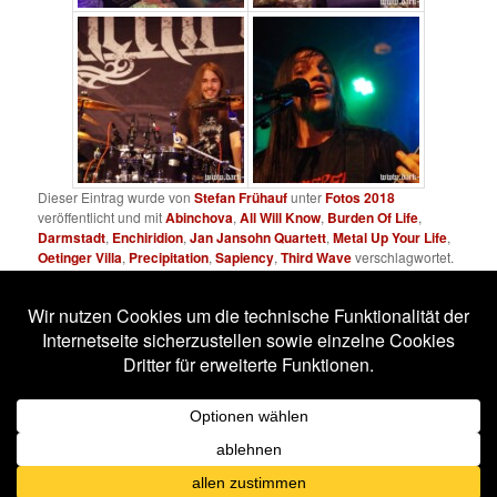
Dieser Eintrag wurde von
Stefan Frühauf
unter
Fotos 2018
veröffentlicht und mit
Abinchova
,
All Will Know
,
Burden Of Life
,
Darmstadt
,
Enchiridion
,
Jan Jansohn Quartett
,
Metal Up Your Life
,
Oetinger Villa
,
Precipitation
,
Sapiency
,
Third Wave
verschlagwortet.
Setze ein Lesezeichen für den
Permalink
.
Impressum
Datenschutzerklärung
Stolz präsentiert von WordPress