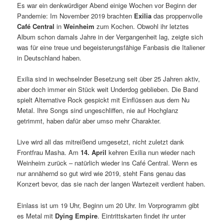
Es war ein denkwürdiger Abend einige Wochen vor Beginn der
Pandemie: Im November 2019 brachten
Exilia
das proppenvolle
Café Central
in
Weinheim
zum Kochen. Obwohl ihr letztes
Album schon damals Jahre in der Vergangenheit lag, zeigte sich
was für eine treue und begeisterungsfähige Fanbasis die Italiener
in Deutschland haben.
Exilia sind in wechselnder Besetzung seit über 25 Jahren aktiv,
aber doch immer ein Stück weit Underdog geblieben. Die Band
spielt Alternative Rock gespickt mit Einflüssen aus dem Nu
Metal. Ihre Songs sind ungeschliffen, nie auf Hochglanz
getrimmt, haben dafür aber umso mehr Charakter.
Live wird all das mitreißend umgesetzt, nicht zuletzt dank
Frontfrau Masha. Am
14. April
kehren Exilia nun wieder nach
Weinheim zurück – natürlich wieder ins Café Central. Wenn es
nur annähernd so gut wird wie 2019, steht Fans genau das
Konzert bevor, das sie nach der langen Wartezeit verdient haben.
Einlass ist um 19 Uhr, Beginn um 20 Uhr. Im Vorprogramm gibt
es Metal mit
Dying Empire
. Eintrittskarten findet ihr unter