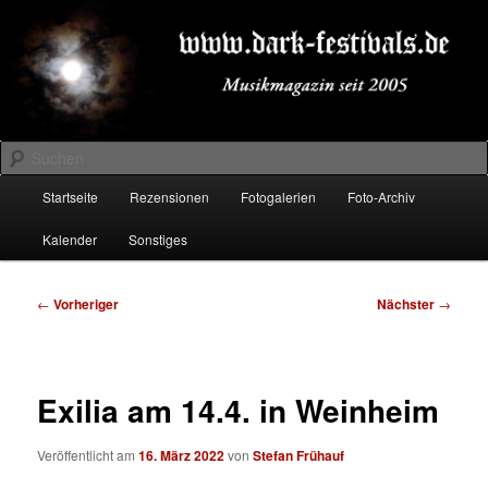
Zum
Musikmagazin seit 2005
primären
Inhalt
springen
DARK-FESTIVALS.DE
Suchen
Hauptmenü
Startseite
Rezensionen
Fotogalerien
Foto-Archiv
Kalender
Sonstiges
Beitragsnavigation
←
Vorheriger
Nächster
→
Exilia am 14.4. in Weinheim
Veröffentlicht am
16. März 2022
von
Stefan Frühauf