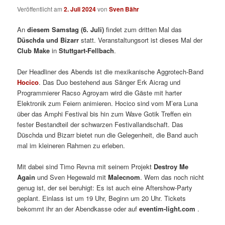
Veröffentlicht am
2. Juli 2024
von
Sven Bähr
An
diesem Samstag (6. Juli)
findet zum dritten Mal das
Düschda und Bizarr
statt. Veranstaltungsort ist dieses Mal der
Club Make
in
Stuttgart-Fellbach
.
Der Headliner des Abends ist die mexikanische Aggrotech-Band
Hocico
. Das Duo bestehend aus Sänger Erk Aicrag und
Programmierer Racso Agroyam wird die Gäste mit harter
Elektronik zum Feiern animieren. Hocico sind vom M’era Luna
über das Amphi Festival bis hin zum Wave Gotik Treffen ein
fester Bestandteil der schwarzen Festivallandschaft. Das
Düschda und Bizarr bietet nun die Gelegenheit, die Band auch
mal im kleineren Rahmen zu erleben.
Mit dabei sind Timo Revna mit seinem Projekt
Destroy Me
Again
und Sven Hegewald mit
Malecnom
. Wem das noch nicht
genug ist, der sei beruhigt: Es ist auch eine Aftershow-Party
geplant. Einlass ist um 19 Uhr, Beginn um 20 Uhr. Tickets
bekommt ihr an der Abendkasse oder auf
eventim-light.com
.