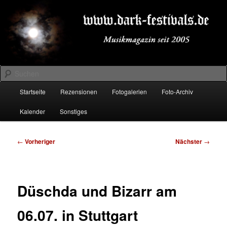
Zum
Musikmagazin seit 2005
primären
Inhalt
springen
DARK-FESTIVALS.DE
Suchen
Hauptmenü
Startseite
Rezensionen
Fotogalerien
Foto-Archiv
Kalender
Sonstiges
Beitragsnavigation
←
Vorheriger
Nächster
→
Düschda und Bizarr am
06.07. in Stuttgart