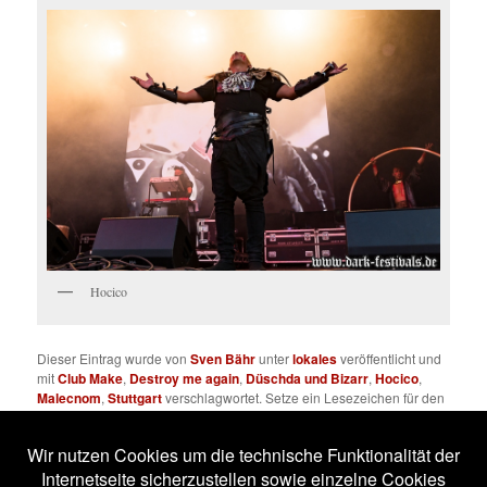
Hocico
Dieser Eintrag wurde von
Sven Bähr
unter
lokales
veröffentlicht und
mit
Club Make
,
Destroy me again
,
Düschda und Bizarr
,
Hocico
,
Malecnom
,
Stuttgart
verschlagwortet. Setze ein Lesezeichen für den
Permalink
.
Impressum