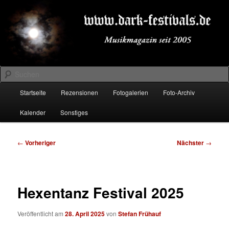
Zum
Musikmagazin seit 2005
primären
Inhalt
springen
DARK-FESTIVALS.DE
Suchen
Hauptmenü
Startseite
Rezensionen
Fotogalerien
Foto-Archiv
Kalender
Sonstiges
Beitragsnavigation
←
Vorheriger
Nächster
→
Hexentanz Festival 2025
Veröffentlicht am
28. April 2025
von
Stefan Frühauf