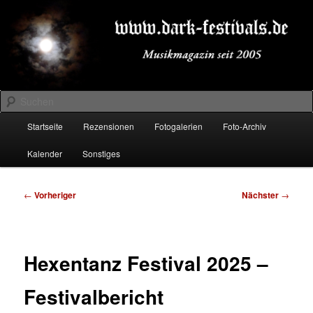
Zum
Musikmagazin seit 2005
primären
Inhalt
springen
DARK-FESTIVALS.DE
Suchen
Hauptmenü
Startseite
Rezensionen
Fotogalerien
Foto-Archiv
Kalender
Sonstiges
Beitragsnavigation
←
Vorheriger
Nächster
→
Hexentanz Festival 2025 –
Festivalbericht