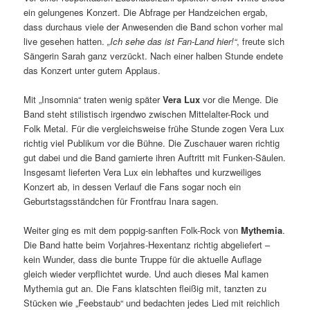
ein gelungenes Konzert. Die Abfrage per Handzeichen ergab,
dass durchaus viele der Anwesenden die Band schon vorher mal
live gesehen hatten.
„Ich sehe das ist Fan-Land hier!“
, freute sich
Sängerin Sarah ganz verzückt. Nach einer halben Stunde endete
das Konzert unter gutem Applaus.
Mit „Insomnia“ traten wenig später
Vera Lux
vor die Menge. Die
Band steht stilistisch irgendwo zwischen Mittelalter-Rock und
Folk Metal. Für die vergleichsweise frühe Stunde zogen Vera Lux
richtig viel Publikum vor die Bühne. Die Zuschauer waren richtig
gut dabei und die Band garnierte ihren Auftritt mit Funken-Säulen.
Insgesamt lieferten Vera Lux ein lebhaftes und kurzweiliges
Konzert ab, in dessen Verlauf die Fans sogar noch ein
Geburtstagsständchen für Frontfrau Inara sagen.
Weiter ging es mit dem poppig-sanften Folk-Rock von
Mythemia
.
Die Band hatte beim Vorjahres-Hexentanz richtig abgeliefert –
kein Wunder, dass die bunte Truppe für die aktuelle Auflage
gleich wieder verpflichtet wurde. Und auch dieses Mal kamen
Mythemia gut an. Die Fans klatschten fleißig mit, tanzten zu
Stücken wie „Feebstaub“ und bedachten jedes Lied mit reichlich