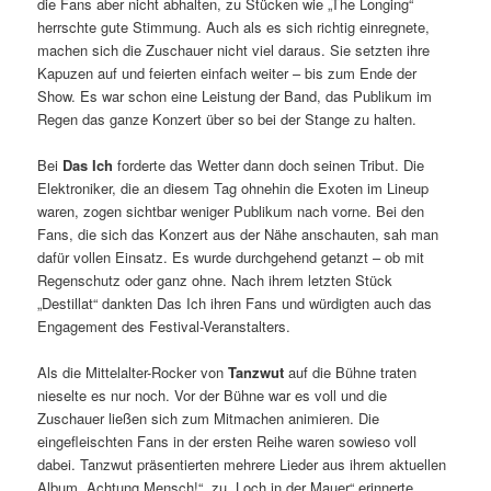
die Fans aber nicht abhalten, zu Stücken wie „The Longing“
herrschte gute Stimmung. Auch als es sich richtig einregnete,
machen sich die Zuschauer nicht viel daraus. Sie setzten ihre
Kapuzen auf und feierten einfach weiter – bis zum Ende der
Show. Es war schon eine Leistung der Band, das Publikum im
Regen das ganze Konzert über so bei der Stange zu halten.
Bei
Das Ich
forderte das Wetter dann doch seinen Tribut. Die
Elektroniker, die an diesem Tag ohnehin die Exoten im Lineup
waren, zogen sichtbar weniger Publikum nach vorne. Bei den
Fans, die sich das Konzert aus der Nähe anschauten, sah man
dafür vollen Einsatz. Es wurde durchgehend getanzt – ob mit
Regenschutz oder ganz ohne. Nach ihrem letzten Stück
„Destillat“ dankten Das Ich ihren Fans und würdigten auch das
Engagement des Festival-Veranstalters.
Als die Mittelalter-Rocker von
Tanzwut
auf die Bühne traten
nieselte es nur noch. Vor der Bühne war es voll und die
Zuschauer ließen sich zum Mitmachen animieren. Die
eingefleischten Fans in der ersten Reihe waren sowieso voll
dabei. Tanzwut präsentierten mehrere Lieder aus ihrem aktuellen
Album „Achtung Mensch!“, zu „Loch in der Mauer“ erinnerte