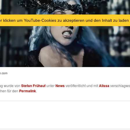
er klicken um YouTube-Cookies zu akzeptieren und den Inhalt zu laden
e.com
rag wurde von
Stefan Frühauf
unter
News
veröffentlicht und mit
Alissa
verschlagwor
chen für den
Permalink
.