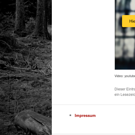
Hi
Video: youtub
Dieser Eint
ein Lesezei
Impressum