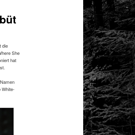
ebüt
 die
 Where She
iert hat
st.
em Namen
e White-