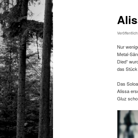
Ali
Veröffentlic
Nur wenig
Metal-Sän
Died“ wurd
das Stück 
Das Soloal
Alissa ers
Gluz schon