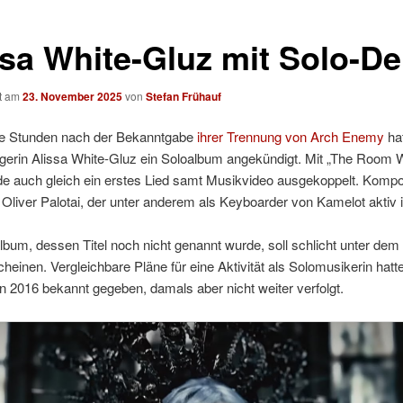
ssa White-Gluz mit Solo-D
ht am
23. November 2025
von
Stefan Frühauf
e Stunden nach der Bekanntgabe
ihrer Trennung von Arch Enemy
hat
gerin Alissa White-Gluz ein Soloalbum angekündigt. Mit „The Room
e auch gleich ein erstes Lied samt Musikvideo ausgekoppelt. Kompon
Oliver Palotai, der unter anderem als Keyboarder von Kamelot aktiv i
bum, dessen Titel noch nicht genannt wurde, soll schlicht unter d
cheinen. Vergleichbare Pläne für eine Aktivität als Solomusikerin hatt
 2016 bekannt gegeben, damals aber nicht weiter verfolgt.