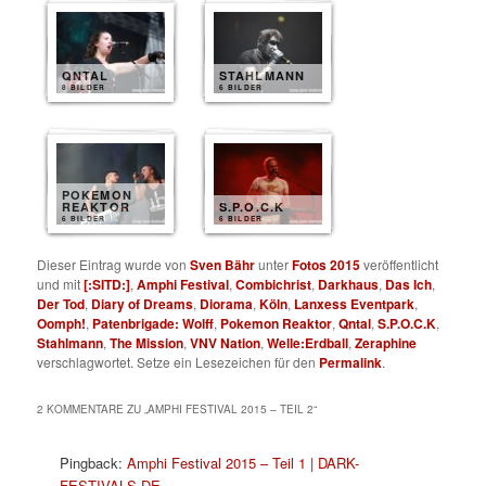
QNTAL
STAHLMANN
8 BILDER
6 BILDER
POKEMON
REAKTOR
S.P.O.C.K
6 BILDER
6 BILDER
Dieser Eintrag wurde von
Sven Bähr
unter
Fotos 2015
veröffentlicht
und mit
[:SITD:]
,
Amphi Festival
,
Combichrist
,
Darkhaus
,
Das Ich
,
Der Tod
,
Diary of Dreams
,
Diorama
,
Köln
,
Lanxess Eventpark
,
Oomph!
,
Patenbrigade: Wolff
,
Pokemon Reaktor
,
Qntal
,
S.P.O.C.K
,
Stahlmann
,
The Mission
,
VNV Nation
,
Welle:Erdball
,
Zeraphine
verschlagwortet. Setze ein Lesezeichen für den
Permalink
.
2 KOMMENTARE ZU „
AMPHI FESTIVAL 2015 – TEIL 2
“
Pingback:
Amphi Festival 2015 – Teil 1 | DARK-
FESTIVALS.DE