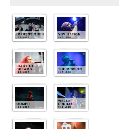
IMPRESSIONEN
VNV NATION
17 BILDER
14 BILDER
DIARY OF
DREAMS
THE MISSION
14 BILDER
13 BILDER
WELLE
OOMPH
ERDBALL
12 BILDER
12 BILDER