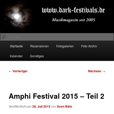
Zum
Musikmagazin seit 2005
primären
Inhalt
springen
DARK-FESTIVALS.DE
Suchen
Hauptmenü
Startseite
Rezensionen
Fotogalerien
Foto-Archiv
Kalender
Sonstiges
Beitragsnavigation
←
Vorheriger
Nächster
→
Amphi Festival 2015 – Teil 2
Veröffentlicht am
28. Juli 2015
von
Sven Bähr