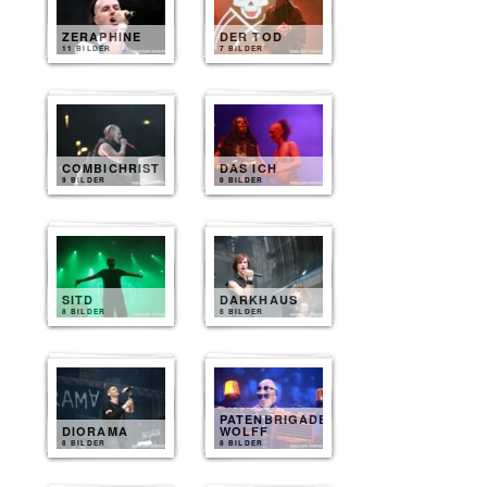
ZERAPHINE
DER TOD
11 BILDER
7 BILDER
COMBICHRIST
DAS ICH
9 BILDER
8 BILDER
SITD
DARKHAUS
8 BILDER
8 BILDER
PATENBRIGADE
DIORAMA
WOLFF
8 BILDER
8 BILDER