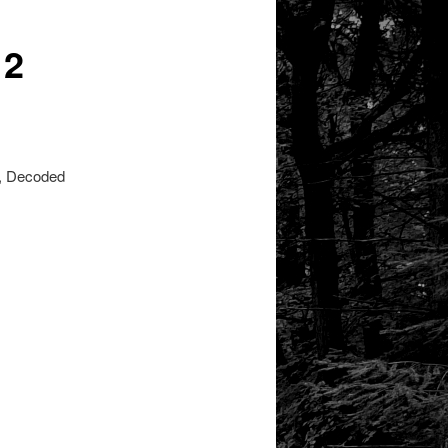
 2
t, Decoded