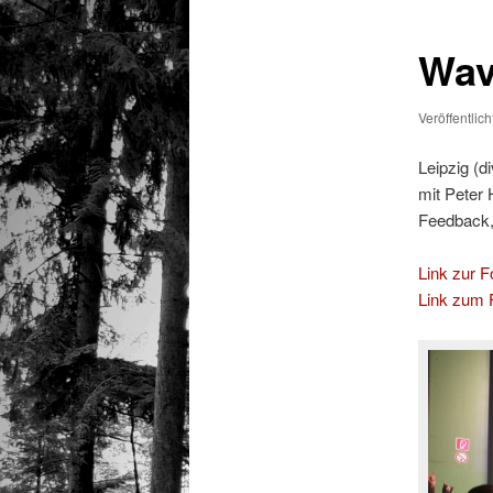
Wave
Veröffentlic
Leipzig (d
mit Peter
Feedback,
Link zur Fo
Link zum F