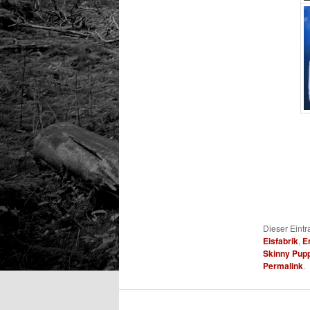
Dieser Eint
Eisfabrik
,
E
Skinny Pup
Permalink
.