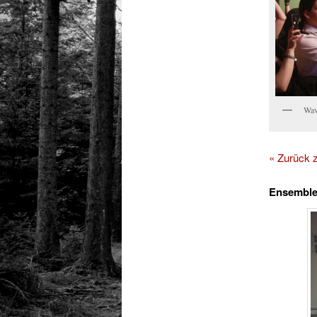
Wav
« Zurück
Ensemble