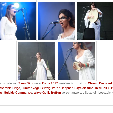
rag wurde von
Sven Bähr
unter
Fotos 2017
veröffentlicht und mit
Chrom
,
Decoded 
nsemble Origo
,
Funker Vogt
,
Leipzig
,
Peter Heppner
,
Psyclon Nine
,
Red Cell
,
S.P
py
,
Suicide Commando
,
Wave Gotik Treffen
verschlagwortet. Setze ein Lesezeich