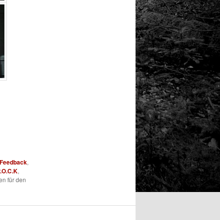
Feedback
,
.O.C.K
,
en für den