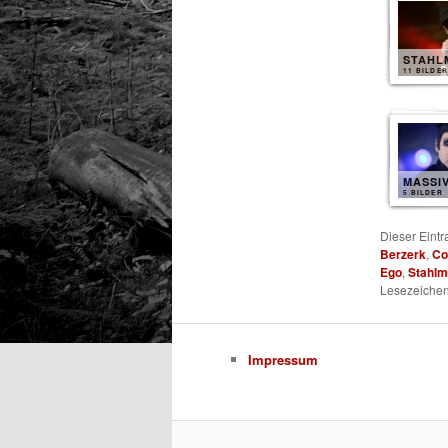
STAHL
11 BILDER
MASSI
5 BILDER
Dieser Eint
Berzerk
,
Co
Ego
,
Stahl
Lesezeichen
Impressum