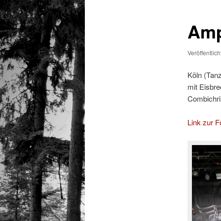
Amph
Veröffentlic
Köln (Tan
mit Eisbre
Combichris
Link zur Fo