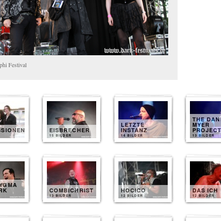
hi Festival
THE DAN
LETZTE
MYER
SSIONEN
EISBRECHER
INSTANZ
PROJEC
15 BILDER
14 BILDER
13 BILDER
YGMA
RK
COMBICHRIST
HOCICO
DAS ICH
13 BILDER
12 BILDER
12 BILDER