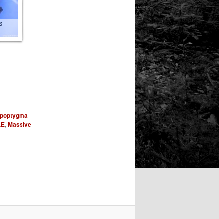
S
poptygma
.E
,
Massive
n