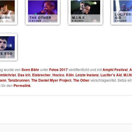
LUCIFER
MANN
THE OTHER
M.I.N.E
AID
9 BILDER
8 BILDER
5 BILDER
VE EGO
rag wurde von
Sven Bähr
unter
Fotos 2017
veröffentlicht und mit
Amphi Festival
,
A
mbichrist
,
Das Ich
,
Eisbrecher
,
Hocico
,
Köln
,
Letzte Instanz
,
Lucifer's Aid
,
M.I.N
mann
,
Tanzbrunnen
,
The Daniel Myer Project
,
The Other
verschlagwortet. Setze ei
 für den
Permalink
.