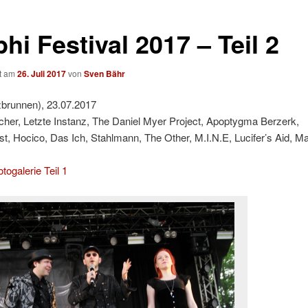
i Festival 2017 – Teil 2
ht am
26. Juli 2017
von
Sven Bähr
zbrunnen), 23.07.2017
cher, Letzte Instanz, The Daniel Myer Project, Apoptygma Berzerk,
t, Hocico, Das Ich, Stahlmann, The Other, M.I.N.E, Lucifer’s Aid, M
togalerie Teil 1