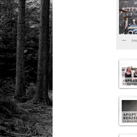
Amp
IMPRE
25 BILDER
APOPT
BERZE
13 BILDER