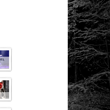
IEL
T