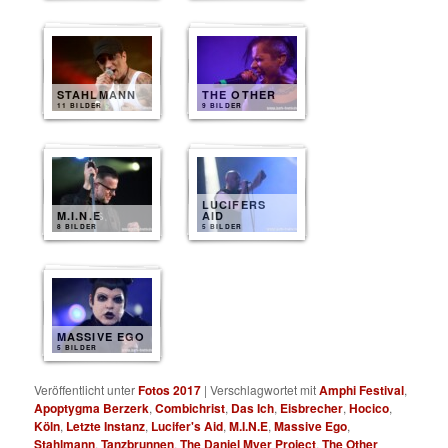
STAHLMANN
THE OTHER
11 BILDER
9 BILDER
LUCIFERS
M.I.N.E
AID
8 BILDER
5 BILDER
MASSIVE EGO
5 BILDER
Veröffentlicht unter
Fotos 2017
|
Verschlagwortet mit
Amphi Festival
,
Apoptygma Berzerk
,
Combichrist
,
Das Ich
,
Eisbrecher
,
Hocico
,
Köln
,
Letzte Instanz
,
Lucifer's Aid
,
M.I.N.E
,
Massive Ego
,
Stahlmann
,
Tanzbrunnen
,
The Daniel Myer Project
,
The Other