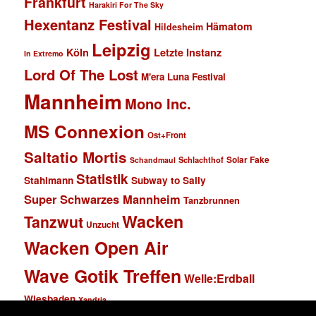
Frankfurt
Harakiri For The Sky
Hexentanz Festival
Hämatom
Hildesheim
Leipzig
Köln
Letzte Instanz
In Extremo
Lord Of The Lost
M'era Luna Festival
Mannheim
Mono Inc.
MS Connexion
Ost+Front
Saltatio Mortis
Solar Fake
Schlachthof
Schandmaul
Statistik
Stahlmann
Subway to Sally
Super Schwarzes Mannheim
Tanzbrunnen
Wacken
Tanzwut
Unzucht
Wacken Open Air
Wave Gotik Treffen
Welle:Erdball
Wiesbaden
Xandria