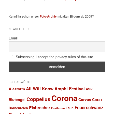
Kennt ihr schon unser
Foto-Archiv
mit alten Bildern ab 2009?
NEWSLETTER
Email
Subscribing I accept the privacy rules of this site
SCHLAGWÖRTER
All Will Know
Amphi Festival
Alestorm
ASP
Corona
Coppelius
Blutengel
Corvus Corax
Feuerschwanz
Eisbrecher
Faun
Dornenreich
Ensiferum