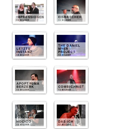
IMPRESSIONEN
EISBRECHER
25 BILDER
15 BILDER
THE DANIEL
LETZTE
MYER
INSTANZ
PROJECT
14 BILDER
13 BILDER
APOPTYGMA
BERZERK
COMBICHRIST
13 BILDER
13 BILDER
HOCICO
DAS ICH
12 BILDER
12 BILDER