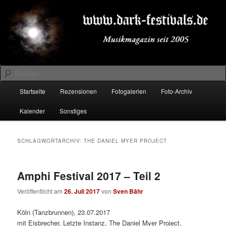
Zum
Zum
Musikmagazin seit 2005
primären
sekundären
Inhalt
Inhalt
springen
springen
DARK-FESTIVALS.DE
Suchen
Hauptmenü
Startseite
Rezensionen
Fotogalerien
Foto-Archiv
Kalender
Sonstiges
SCHLAGWORTARCHIV:
THE DANIEL MYER PROJECT
Amphi Festival 2017 – Teil 2
Veröffentlicht am
26. Juli 2017
von
Sven Bähr
Köln (Tanzbrunnen), 23.07.2017
mit Eisbrecher, Letzte Instanz, The Daniel Myer Project,