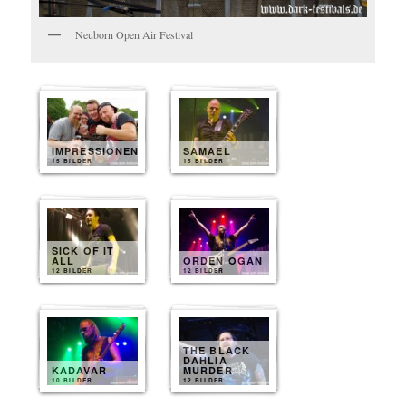
Neuborn Open Air Festival
IMPRESSIONEN
SAMAEL
15 BILDER
15 BILDER
SICK OF IT
ALL
ORDEN OGAN
12 BILDER
12 BILDER
THE BLACK
DAHLIA
KADAVAR
MURDER
10 BILDER
12 BILDER