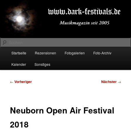
Zum
Musikmagazin seit 2005
primären
Inhalt
springen
DARK-FESTIVALS.DE
Suchen
Hauptmenü
Startseite
Rezensionen
Fotogalerien
Foto-Archiv
Kalender
Sonstiges
Beitragsnavigation
←
Vorheriger
Nächster
→
Neuborn Open Air Festival
2018