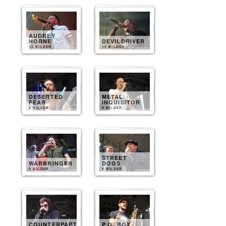
AUDREY
HORNE
DEVILDRIVER
12 BILDER
12 BILDER
DESERTED
METAL
FEAR
INQUISITOR
9 BILDER
9 BILDER
STREET
WARBRINGER
DOGS
9 BILDER
6 BILDER
COUNTERPARTS
P.O. BOX