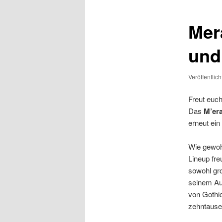
Mer
und
Veröffentlic
Freut euch
Das
M’era
erneut ein
Wie gewohn
Lineup fre
sowohl gro
seinem Auf
von Gothic
zehntause