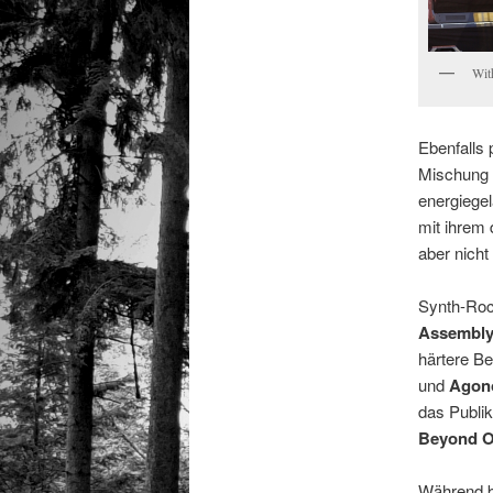
Wit
Ebenfalls 
Mischung a
energiege
mit ihrem 
aber nicht
Synth-Roc
Assembl
härtere Be
und
Agon
das Publi
Beyond O
Während 