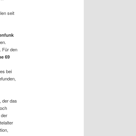
len seit
enfunk
en.
. Für den
he 69
es bei
efunden,
, der das
noch
 der
elalter
tion,