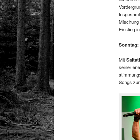
Vordergrun
Insgesamt 
Mischung a
Einstieg 
Sonntag: 
Mit
Saltat
seiner en
stimmungsv
Songs zum