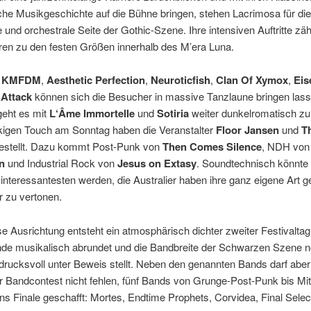
che Musikgeschichte auf die Bühne bringen, stehen Lacrimosa für die
 und orchestrale Seite der Gothic-Szene. Ihre intensiven Auftritte zäh
ren zu den festen Größen innerhalb des M’era Luna.
,
KMFDM
,
Aesthetic Perfection
,
Neuroticfish
,
Clan Of Xymox
,
Eis
Attack
können sich die Besucher in massive Tanzlaune bringen lass
eht es mit
L‘Âme Immortelle
und
Sotiria
weiter dunkelromatisch zu
kigen Touch am Sonntag haben die Veranstalter
Floor Jansen
und
T
estellt. Dazu kommt Post-Punk von
Then Comes Silence
, NDH von
n
und Industrial Rock von
Jesus on Extasy
. Soundtechnisch könnte 
nteressantesten werden, die Australier haben ihre ganz eigene Art g
er zu vertonen.
e Ausrichtung entsteht ein atmosphärisch dichter zweiter Festivaltag
e musikalisch abrundet und die Bandbreite der Schwarzen Szene 
drucksvoll unter Beweis stellt. Neben den genannten Bands darf aber
Bandcontest nicht fehlen, fünf Bands von Grunge-Post-Punk bis Mitt
ns Finale geschafft: Mortes, Endtime Prophets, Corvidea, Final Selec