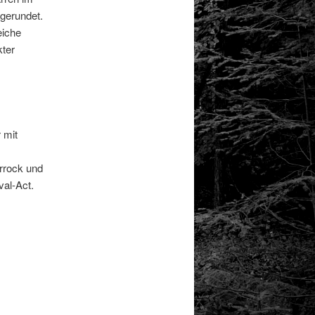
gerundet.
eiche
kter
 mit
errock und
al-Act.