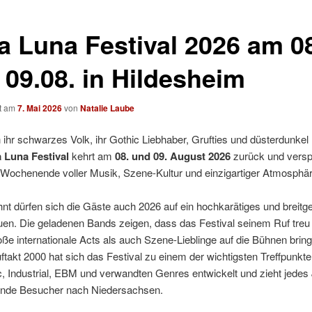
a Luna Festival 2026 am 0
 09.08. in Hildesheim
ht am
7. Mai 2026
von
Natalie Laube
 ihr schwarzes Volk, ihr Gothic Liebhaber, Grufties und düsterdunkel
 Luna Festival
kehrt am
08. und 09. August 2026
zurück und versp
 Wochenende voller Musik, Szene-Kultur und einzigartiger Atmosphär
t dürfen sich die Gäste auch 2026 auf ein hochkarätiges und breitg
uen. Die geladenen Bands zeigen, dass das Festival seinem Ruf treu 
ße internationale Acts als auch Szene-Lieblinge auf die Bühnen bringt
takt 2000 hat sich das Festival zu einem der wichtigsten Treffpunkte
, Industrial, EBM und verwandten Genres entwickelt und zieht jedes
nde Besucher nach Niedersachsen.