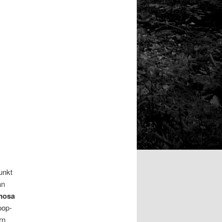
unkt
an
mosa
pop-
rn