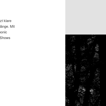
zt klare
länge. Mit
honic
e-Shows