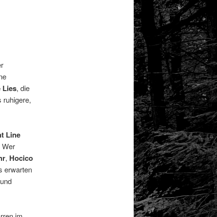
er
ine
 Lies
, die
 ruhigere,
t Line
. Wer
hr
,
Hocico
ds erwarten
und
arren im