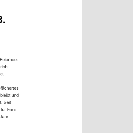
8.
 Feiernde:
richt
e.
efächertes
bleibt und
. Seit
 für Fans
 Jahr