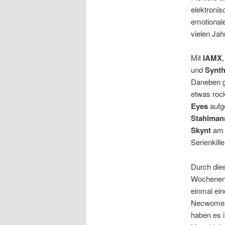
elektronis
emotionale
vielen Jah
Mit
IAMX
und
Synth
Daneben g
etwas roc
Eyes
aufg
Stahlman
Skynt
am i
Serienkill
Durch dies
Wochenend
einmal ein
Necwomer 
haben es i