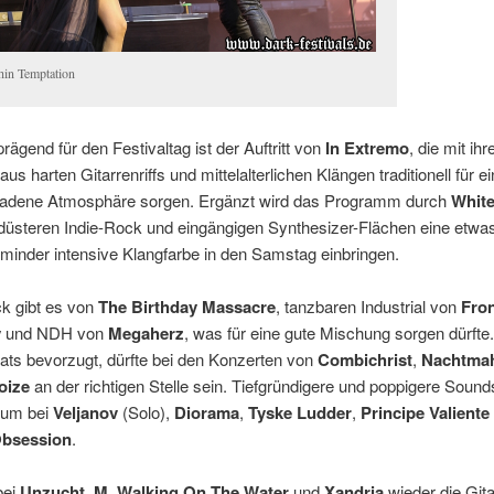
hin Temptation
prägend für den Festivaltag ist der Auftritt von
In Extremo
, die mit ihr
us harten Gitarrenriffs und mittelalterlichen Klängen traditionell für e
ladene Atmosphäre sorgen. Ergänzt wird das Programm durch
White
düsteren Indie-Rock und eingängigen Synthesizer-Flächen eine etwas
 minder intensive Klangfarbe in den Samstag einbringen.
k gibt es von
The Birthday Massacre
, tanzbaren Industrial von
Fron
y
und NDH von
Megaherz
, was für eine gute Mischung sorgen dürfte
ats bevorzugt, dürfte bei den Konzerten von
Combichrist
,
Nachtma
oize
an der richtigen Stelle sein. Tiefgründigere und poppigere Soun
kum bei
Veljanov
(Solo),
Diorama
,
Tyske Ludder
,
Principe Valiente
bsession
.
bei
Unzucht
,
M. Walking On The Water
und
Xandria
wieder die Git