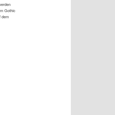
 werden
hem Gothic
f dem