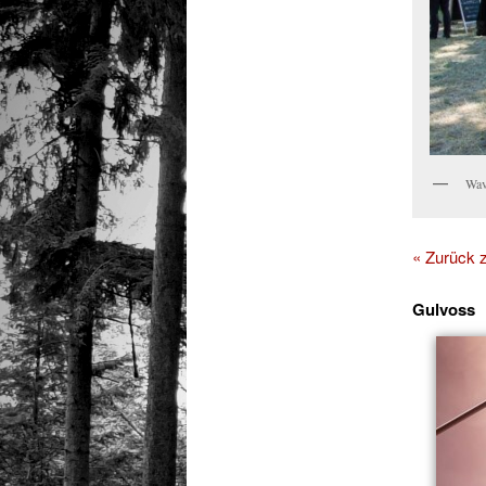
Wav
« Zurück
Gulvoss