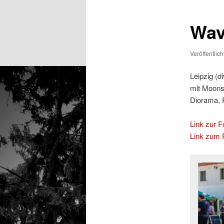
Wave
Veröffentlic
Leipzig (d
mit Moonsp
Diorama, P
Link zur Fo
Link zum F