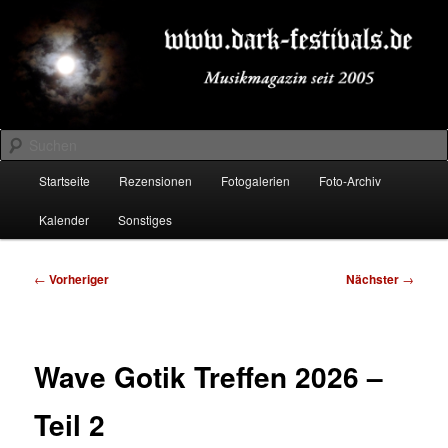
Zum
Musikmagazin seit 2005
primären
Inhalt
springen
DARK-FESTIVALS.DE
Suchen
Hauptmenü
Startseite
Rezensionen
Fotogalerien
Foto-Archiv
Kalender
Sonstiges
Beitragsnavigation
←
Vorheriger
Nächster
→
Wave Gotik Treffen 2026 –
Teil 2