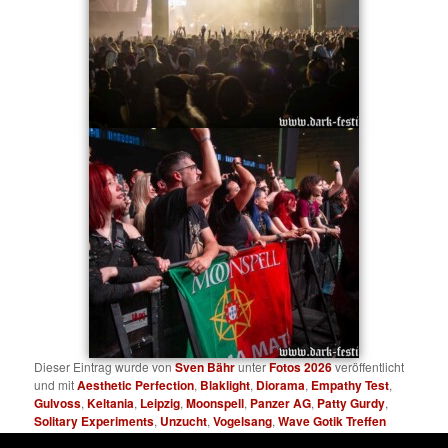
Dieser Eintrag wurde von
Sven Bähr
unter
Fotos 2026
veröffentlicht
und mit
Aesthetic Perfection
,
Blaklight
,
Diorama
,
Empathy Test
,
Gulvoss
,
Keltania
,
Leipzig
,
Moonspell
,
Panzer AG
,
Patty Gurdy
,
Solitary Experiments
,
Unzucht
,
Vogelsang
,
Wave Gotik Treffen
verschlagwortet. Setze ein Lesezeichen für den
Permalink
.