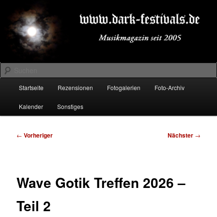
Zum
Musikmagazin seit 2005
primären
Inhalt
springen
DARK-FESTIVALS.DE
Suchen
Hauptmenü
Startseite
Rezensionen
Fotogalerien
Foto-Archiv
Kalender
Sonstiges
Beitragsnavigation
←
Vorheriger
Nächster
→
Wave Gotik Treffen 2026 –
Teil 2