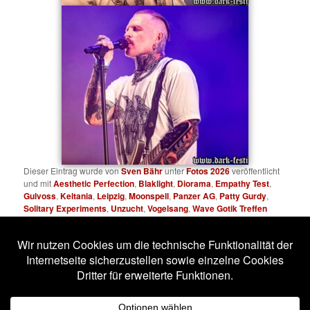
Dieser Eintrag wurde von
Sven Bähr
unter
Fotos 2026
veröffentlicht
und mit
Aesthetic Perfection
,
Blaklight
,
Diorama
,
Empathy Test
,
Gulvoss
,
Keltania
,
Leipzig
,
Moonspell
,
Panzer AG
,
Patty Gurdy
,
Solitary Experiments
,
Unzucht
,
Vogelsang
,
Wave Gotik Treffen
verschlagwortet. Setze ein Lesezeichen für den
Permalink
.
Impressum