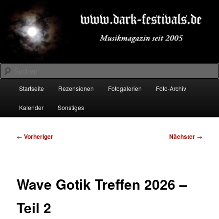
Zum
Musikmagazin seit 2005
primären
Inhalt
springen
DARK-FESTIVALS.DE
Suchen
Hauptmenü
Startseite
Rezensionen
Fotogalerien
Foto-Archiv
Kalender
Sonstiges
Beitragsnavigation
←
Vorheriger
Nächster
→
Wave Gotik Treffen 2026 –
Teil 2