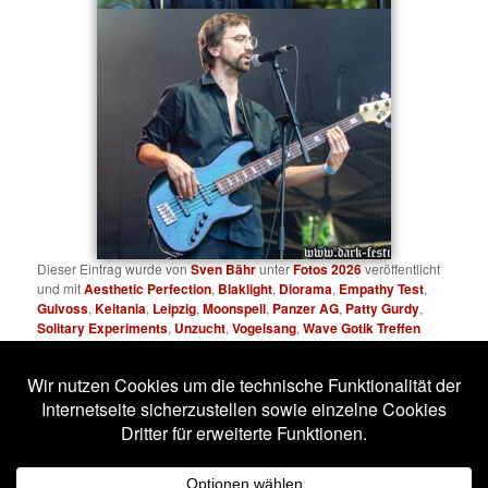
Dieser Eintrag wurde von
Sven Bähr
unter
Fotos 2026
veröffentlicht
und mit
Aesthetic Perfection
,
Blaklight
,
Diorama
,
Empathy Test
,
Gulvoss
,
Keltania
,
Leipzig
,
Moonspell
,
Panzer AG
,
Patty Gurdy
,
Solitary Experiments
,
Unzucht
,
Vogelsang
,
Wave Gotik Treffen
verschlagwortet. Setze ein Lesezeichen für den
Permalink
.
Impressum