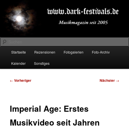
Zum
Musikmagazin seit 2005
primären
Inhalt
springen
DARK-FESTIVALS.DE
Suchen
Hauptmenü
Startseite
Rezensionen
Fotogalerien
Foto-Archiv
Kalender
Sonstiges
Beitragsnavigation
←
Vorheriger
Nächster
→
Imperial Age: Erstes
Musikvideo seit Jahren