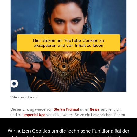
Hier klicken um YouTube-Cookies zu
akzeptieren und den Inhalt zu laden
Video: youtube.com
Dieser Eintrag wurde von
Stefan Frühauf
unter
News
veröffentlicht
und mit
Imperial Age
verschlagwortet. Setze ein Lesezeichen für den
Permalink
.