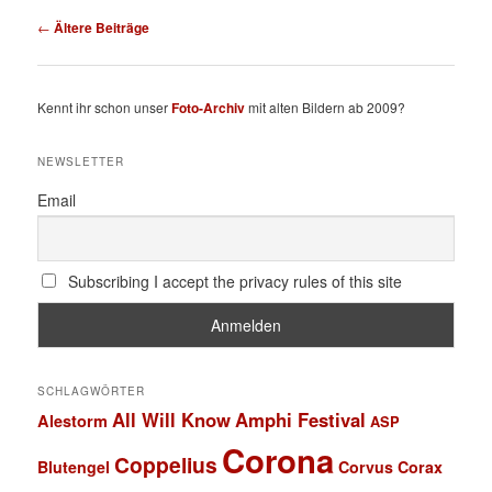
Beitragsnavigation
←
Ältere Beiträge
Kennt ihr schon unser
Foto-Archiv
mit alten Bildern ab 2009?
NEWSLETTER
Email
Subscribing I accept the privacy rules of this site
SCHLAGWÖRTER
All Will Know
Amphi Festival
Alestorm
ASP
Corona
Coppelius
Blutengel
Corvus Corax