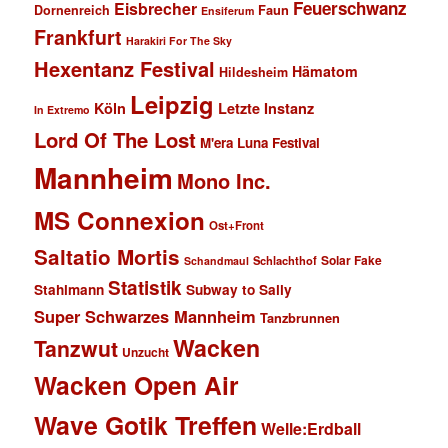
Feuerschwanz
Eisbrecher
Faun
Dornenreich
Ensiferum
Frankfurt
Harakiri For The Sky
Hexentanz Festival
Hämatom
Hildesheim
Leipzig
Köln
Letzte Instanz
In Extremo
Lord Of The Lost
M'era Luna Festival
Mannheim
Mono Inc.
MS Connexion
Ost+Front
Saltatio Mortis
Solar Fake
Schlachthof
Schandmaul
Statistik
Stahlmann
Subway to Sally
Super Schwarzes Mannheim
Tanzbrunnen
Wacken
Tanzwut
Unzucht
Wacken Open Air
Wave Gotik Treffen
Welle:Erdball