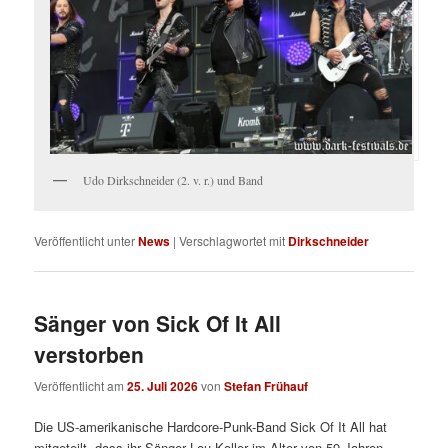
Udo Dirkschneider (2. v. r.) und Band
Veröffentlicht unter
News
|
Verschlagwortet mit
Dirkschneider
Sänger von Sick Of It All
verstorben
Veröffentlicht am
25. Juli 2026
von
Stefan Frühauf
Die US-amerikanische Hardcore-Punk-Band Sick Of It All hat
mitgeteilt, dass ihr Sänger Lou Koller im Alter von 59 Jahren