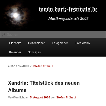
Zum
Zum
Musikmagazin seit 2005
primären
sekundären
Inhalt
Inhalt
springen
springen
DARK-FESTIVALS.DE
Suchen
Hauptmenü
Startseite
Rezensionen
Fotogalerien
Foto-Archiv
Kalender
Sonstiges
Stefan Frühauf
AUTORENARCHIV:
Xandria: Titelstück des neuen
Albums
Veröffentlicht am
5. August 2026
von
Stefan Frühauf