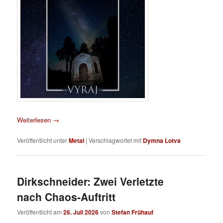
Weiterlesen
→
Veröffentlicht unter
Metal
|
Verschlagwortet mit
Dymna Lotva
Dirkschneider: Zwei Verletzte
nach Chaos-Auftritt
Veröffentlicht am
26. Juli 2026
von
Stefan Frühauf