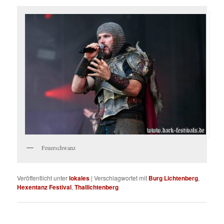
Feuerschwanz
Veröffentlicht unter
lokales
|
Verschlagwortet mit
Burg Lichtenberg
,
Hexentanz Festival
,
Thallichtenberg