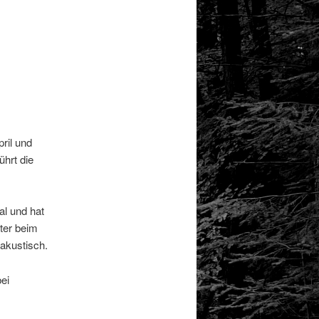
ril und
hrt die
al und hat
ter beim
 akustisch.
ei