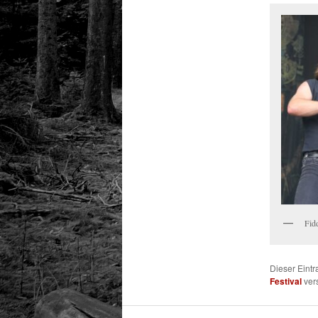
Fid
Dieser Eint
Festival
vers