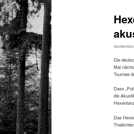
Hex
aku
Veröffentlic
Die deutsc
Mai nächst
Tournee du
Dass „Pub“
die Akusti
Hexentanz 
Das Hexent
Thallichten