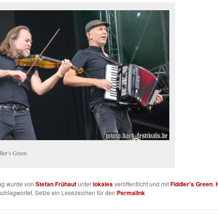
dler’s Green
rag wurde von
Stefan Frühauf
unter
lokales
veröffentlicht und mit
Fiddler's Green
,
chlagwortet. Setze ein Lesezeichen für den
Permalink
.